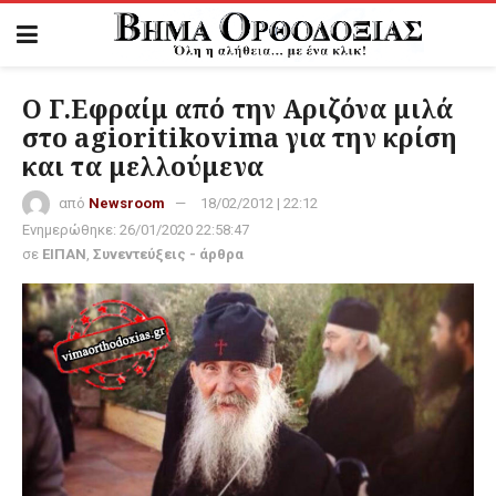
Ο Γ.Εφραίμ από την Αριζόνα μιλά
στο agioritikovima για την κρίση
και τα μελλούμενα
από
Newsroom
18/02/2012 | 22:12
Ενημερώθηκε:
26/01/2020 22:58:47
σε
ΕΙΠΑΝ
,
Συνεντεύξεις - άρθρα