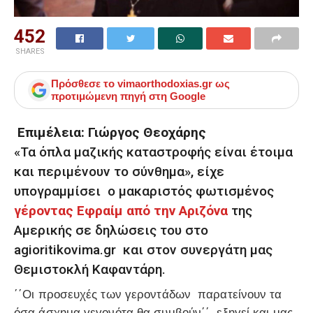
452
SHARES
Πρόσθεσε το
vimaorthodoxias.gr
ως
προτιμώμενη πηγή στη Google
Επιμέλεια: Γιώργος Θεοχάρης
«Τα όπλα μαζικής καταστροφής είναι έτοιμα
και περιμένουν το σύνθημα», είχε
υπογραμμίσει ο μακαριστός φωτισμένος
γέροντας Εφραίμ από την Αριζόνα
της
Αμερικής σε δηλώσεις του στο
agioritikovima.gr και στον συνεργάτη μας
Θεμιστοκλή Καφαντάρη.
΄΄Οι προσευχές των γεροντάδων παρατείνουν τα
όσα άσχημα γεγονότα θα συμβούν΄΄, εξηγεί και μας