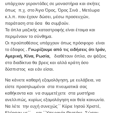
υπάρχουν γεροντάδες σε μοναστήρια και σκήτες
όπως π.χ. στο Άγιο Όρος, Όρος Σινά , Μετέωρα
κ.λ.π. που έχουν δώσει, μέσω προσευχών,
παράταση στα όσα θα συμβούν.
Τα όπλα μαζικής καταστροφής είναι έτοιμα και
περιμένουν το σύνθημα.
Οι προϋποθέσεις υπάρχουν όπως πρόσφορο είναι
το έδαφος
. Γνωρίζουμε από τις ειδήσεις ότι Ιράν,
Αμερική, Κίνα, Ρωσία,
διαθέτουν όπλα, αν ψάξεις
στο διαδίκτυο θα βρεις και αλλά κράτη όσο
δύσπιστος και εάν είσαι.
Να κάνετε καθαρή εξομολόγηση, με ευλάβεια, να
είστε προσηλωμένοι στα πνευματικά σας
καθήκοντα και να συμμετέχετε στα μυστήρια
ανελλιπώς, κυρίως εξομολόγηση και θεία κοινωνία.
Να λέτε την ευχή συνεχώς΄΄ Κύριε Ιησού Χριστέ,
Ελέησον με΄΄ και ΄΄Υπεραγία Θεοτόκε, Σώσον