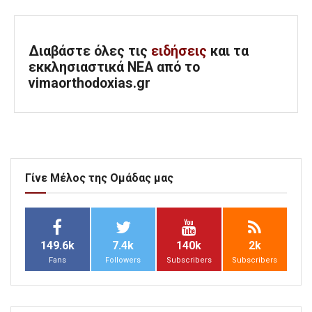
Διαβάστε όλες τις
ειδήσεις
και τα
εκκλησιαστικά ΝΕΑ από το
vimaorthodoxias.gr
Γίνε Μέλος της Ομάδας μας
149.6k
7.4k
140k
2k
Fans
Followers
Subscribers
Subscribers