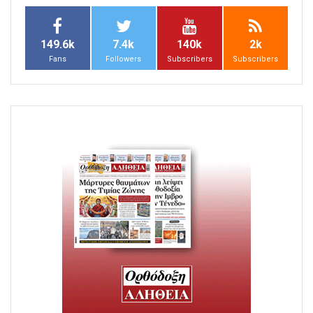
149.6k
7.4k
140k
2k
Fans
Followers
Subscribers
Subscribers