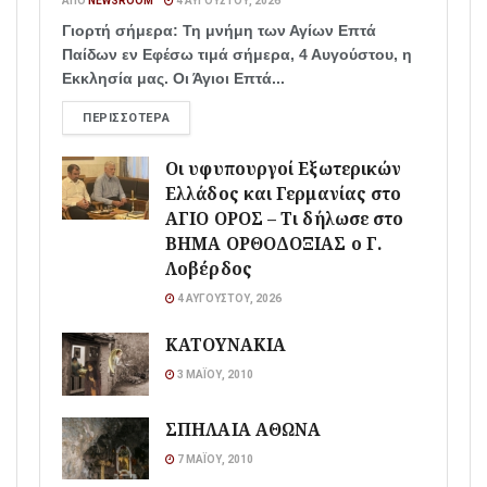
ΑΠΌ
NEWSROOM
4 ΑΥΓΟΎΣΤΟΥ, 2026
Γιορτή σήμερα: Τη μνήμη των Αγίων Επτά
Παίδων εν Εφέσω τιμά σήμερα, 4 Αυγούστου, η
Εκκλησία μας. Οι Άγιοι Επτά...
ΠΕΡΙΣΣΌΤΕΡΑ
Οι υφυπουργοί Εξωτερικών
Ελλάδος και Γερμανίας στο
ΑΓΙΟ ΟΡΟΣ – Τι δήλωσε στο
ΒΗΜΑ ΟΡΘΟΔΟΞΙΑΣ ο Γ.
Λοβέρδος
4 ΑΥΓΟΎΣΤΟΥ, 2026
ΚΑΤΟΥΝΑΚΙΑ
3 ΜΑΪ́ΟΥ, 2010
ΣΠΗΛΑΙΑ ΑΘΩΝΑ
7 ΜΑΪ́ΟΥ, 2010