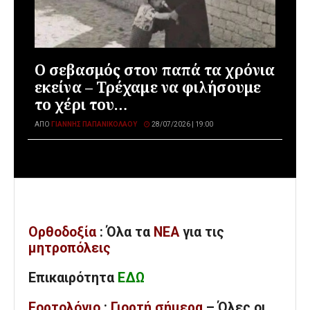
Ο σεβασμός στον παπά τα χρόνια
εκείνα – Τρέχαμε να φιλήσουμε
το χέρι του…
ΑΠΌ
ΓΙΆΝΝΗΣ ΠΑΠΑΝΙΚΟΛΆΟΥ
28/07/2026 | 19:00
Ορθοδοξία
: Όλα
τα
ΝΕΑ
για τις
μητροπόλεις
Επικαιρότητα
ΕΔΩ
Εορτολόγιο
:
Γιορτή σήμερα
– Όλες οι