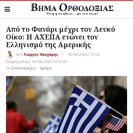
Από το Φανάρι μέχρι τον Λευκό
Οίκο: Η ΑΧΕΠΑ ενώνει τον
Ελληνισμό της Αμερικής
από
Γιώργος Θεοχάρης
03/06/2026 | 13:24
Ενημερώθηκε:
03/06/2026 14:33:30
σε
Συνεντεύξεις - άρθρα