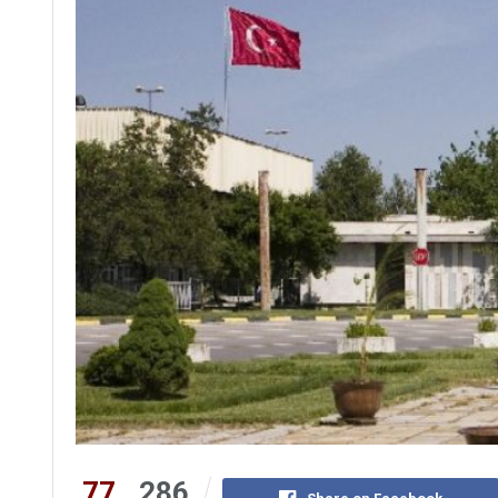
77
286