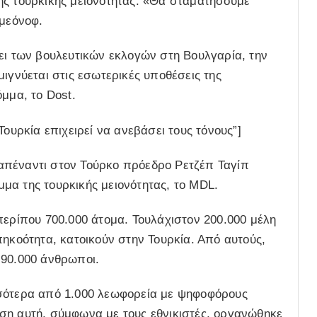
ης τουρκικής μειονότητας. «Θα σταματήσουμε
ιμεόνοφ.
ει των βουλευτικών εκλογών στη Βουλγαρία, την
μιγνύεται στις εσωτερικές υποθέσεις της
μμα, το Dost.
Τουρκία επιχειρεί να ανεβάσει τους τόνους”]
ά απέναντι στον Τούρκο πρόεδρο Ρετζέπ Ταγίπ
μα της τουρκικής μειονότητας, το MDL.
περίπου 700.000 άτομα. Τουλάχιστον 200.000 μέλη
πηκοότητα, κατοικούν στην Τουρκία. Από αυτούς,
-90.000 άνθρωποι.
σσότερα από 1.000 λεωφορεία με ψηφοφόρους
ση αυτή, σύμφωνα με τους εθνικιστές, οργανώθηκε