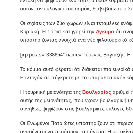
εντολή να ψηφίσουν ένα από τα δύο» κόμματα τ
αυτόν τον εκλογικό τουρισμό», διαβεβαίωσε ο Σ
Οι σχέσεις των δύο χωρών είναι τεταμένες ενόψ
Κυριακή. Η Σόφια κατηγορεί την
Άγκυρα
ότι ανα
υποστηρίζοντας ανοιχτά ένα νέο φιλοτουρκικό κό
[irp posts=”338654″ name=”Τέμενος Βαγιαζήτ: Η 
Το κόμμα αυτό φέρεται ότι διάκειται πιο ευνοϊκ
Ερντογάν σε σύγκριση με το «παραδοσιακό» κόμ
Η τουρκική μειονότητα της
Βουλγαρίας
αριθμεί 
αυτής της μειονότητας, που έχουν βουλγαρική υ
συνήθως ψηφίζουν στις βουλγαρικές εκλογές 60
Οι Ενωμένοι Πατριώτες υποστηρίζουν ότι περι
αναμένεται να περάσουν τα σύνορα. Η μετακίνη