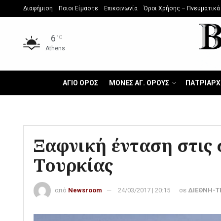
Διαφήμιση
Ποιοι Είμαστε
Επικοινωνία
Όροι Χρήσης – Πνευματικά
6
°C
Athens
ΑΓΙΟ ΟΡΟΣ
ΜΟΝΕΣ ΑΓ. ΟΡΟΥΣ
ΠΑΤΡΙΑΡΧ
Ξαφνική ένταση στις 
Τουρκίας
από
Newsroom
24/03/2017 | 20:15
σε
ΔΙΕΘΝΗ-ΤΕ