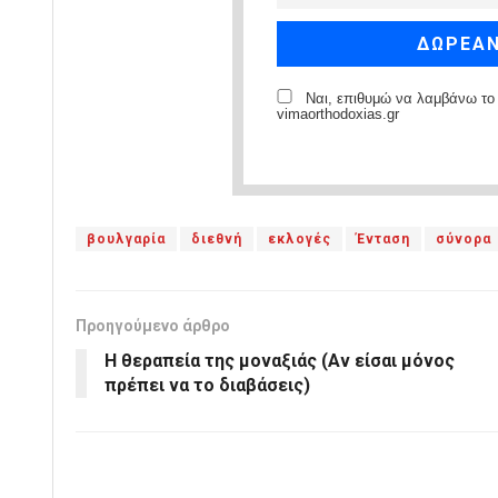
Ναι, επιθυμώ να λαμβάνω το 
vimaorthodoxias.gr
βουλγαρία
διεθνή
εκλογές
Ένταση
σύνορα
Προηγούμενο άρθρο
Η θεραπεία της μοναξιάς (Αν είσαι μόνος
πρέπει να το διαβάσεις)