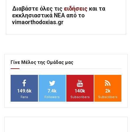
Διαβάστε όλες τις
ειδήσεις
και τα
εκκλησιαστικά ΝΕΑ από το
vimaorthodoxias.gr
Γίνε Μέλος της Ομάδας μας
149.6k
7.4k
140k
2k
Fans
Followers
Subscribers
Subscribers