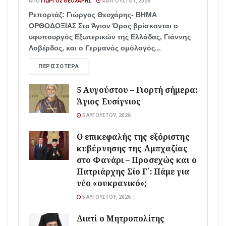
ΑΠΌ
ΓΙΏΡΓΟΣ ΘΕΟΧΆΡΗΣ
4 ΑΥΓΟΎΣΤΟΥ, 2026
Ρεπορτάζ: Γιώργος Θεοχάρης- ΒΗΜΑ
ΟΡΘΟΔΟΞΙΑΣ Στο Άγιον Όρος βρίσκονται ο
υφυπουργός Εξωτερικών της Ελλάδας, Γιάννης
Λοβέρδος, και ο Γερμανός ομόλογός...
ΠΕΡΙΣΣΌΤΕΡΑ
5 Αυγούστου – Γιορτή σήμερα:
Άγιος Ευσίγνιος
5 ΑΥΓΟΎΣΤΟΥ, 2026
Ο επικεφαλής της εξόριστης
κυβέρνησης της Αμπχαζίας
στο Φανάρι – Προσεχώς και ο
Πατριάρχης Σίο Γ΄: Πάμε για
νέο «ουκρανικό»;
5 ΑΥΓΟΎΣΤΟΥ, 2026
Διατί ο Μητροπολίτης