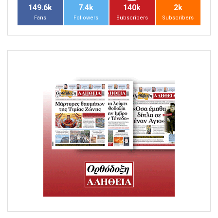
149.6k
7.4k
140k
2k
Fans
Followers
Subscribers
Subscribers