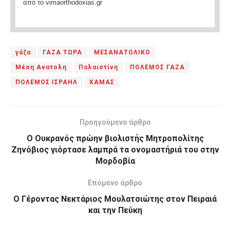
από το vimaorthodoxias.gr
γάζα
ΓΑΖΑ ΤΩΡΑ
ΜΕΣΑΝΑΤΟΛΙΚΟ
Μέση Ανατολη
Παλαιστίνη
ΠΟΛΕΜΟΣ ΓΑΖΑ
ΠΟΛΕΜΟΣ ΙΣΡΑΗΛ
ΧΑΜΑΣ
Προηγούμενο άρθρο
Ο Ουκρανός πρώην βιολιστής Μητροπολίτης
Ζηνόβιος γιόρτασε λαμπρά τα ονομαστήριά του στην
Μορδοβία
Επόμενο άρθρο
Ο Γέροντας Νεκτάριος Μουλατσιώτης στον Πειραιά
και την Πεύκη