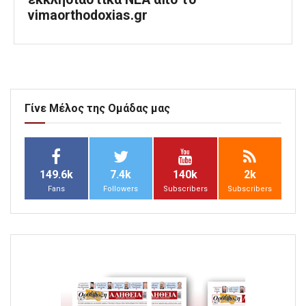
vimaorthodoxias.gr
Γίνε Μέλος της Ομάδας μας
149.6k
7.4k
140k
2k
Fans
Followers
Subscribers
Subscribers