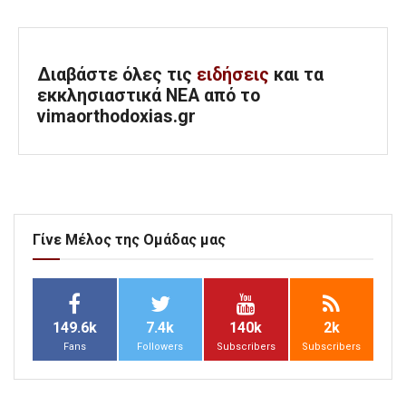
Διαβάστε όλες τις
ειδήσεις
και τα
εκκλησιαστικά ΝΕΑ από το
vimaorthodoxias.gr
Γίνε Μέλος της Ομάδας μας
149.6k
7.4k
140k
2k
Fans
Followers
Subscribers
Subscribers