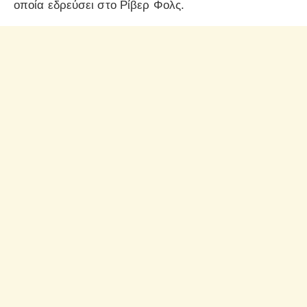
οποία εδρεύσει στο Ρίβερ Φολς.