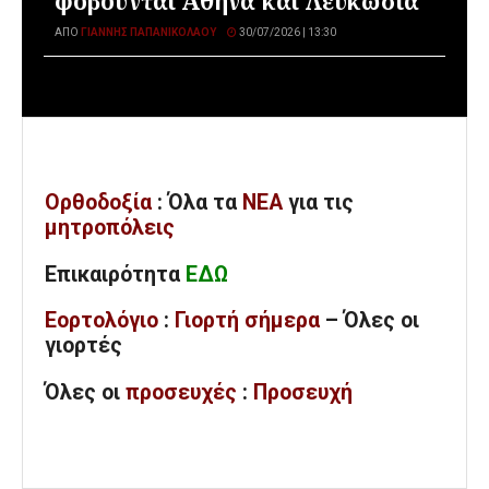
φοβούνται Αθήνα και Λευκωσία
ΑΠΌ
ΓΙΆΝΝΗΣ ΠΑΠΑΝΙΚΟΛΆΟΥ
30/07/2026 | 13:30
Ορθοδοξία
: Όλα
τα
ΝΕΑ
για τις
μητροπόλεις
Επικαιρότητα
ΕΔΩ
Εορτολόγιο
:
Γιορτή σήμερα
– Όλες οι
γιορτές
Όλες
οι
προσευχές
:
Προσευχή