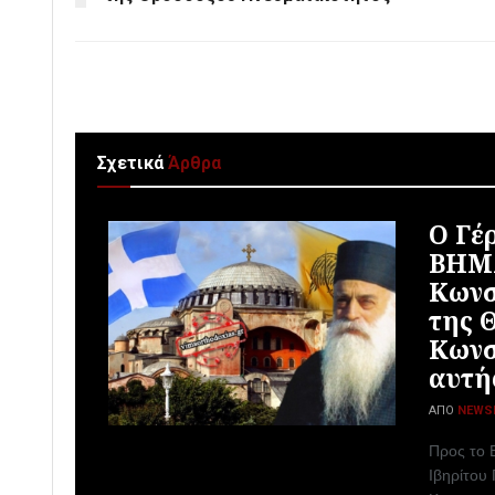
Σχετικά
Άρθρα
Ο Γέ
ΒΗΜΑ
Κωνσ
της 
Κωνσ
αυτή
ΑΠΌ
NEWS
Προς το
Ιβηρίτου