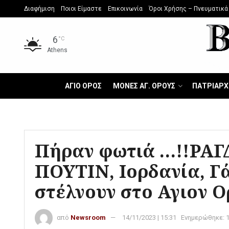
Διαφήμιση
Ποιοι Είμαστε
Επικοινωνία
Όροι Χρήσης – Πνευματικά
6
°C
Athens
ΑΓΙΟ ΟΡΟΣ
ΜΟΝΕΣ ΑΓ. ΟΡΟΥΣ
ΠΑΤΡΙΑΡΧ
Πήραν φωτιά …!!ΡΑΓΔ
ΠΟΥΤΙΝ, Ιορδανία, Γά
στέλνουν στο Αγιον Ο
από
Newsroom
14/11/2023 | 15:31
Ενημερώθηκε: