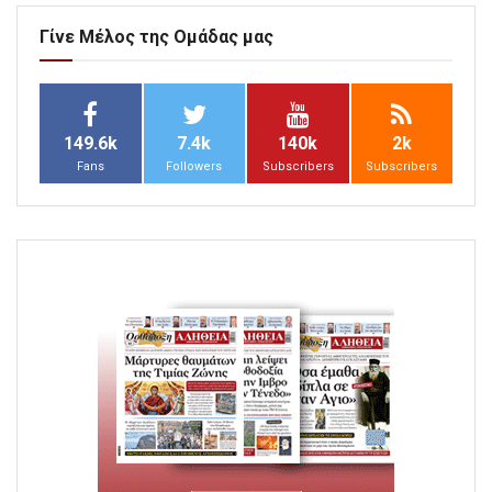
Γίνε Μέλος της Ομάδας μας
149.6k
7.4k
140k
2k
Fans
Followers
Subscribers
Subscribers