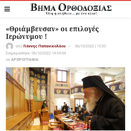
«Θριάμβευσαν» οι επιλογές
Ιερώνυμου !
από
Γιάννης Παπανικολάου
06/10/2022 | 15:30
Ενημερώθηκε:
06/10/2022 19:34:04
σε
ΑΡΘΡΟΓΡΑΦΙΑ