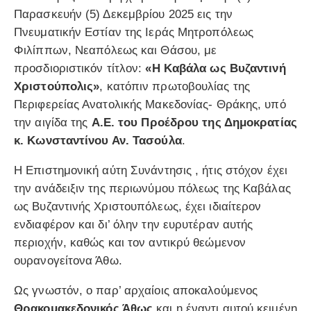
Παρασκευήν (5) Δεκεμβρίου 2025 εις την
Πνευματικήν Εστίαν της Ιεράς Μητροπόλεως
Φιλίππων, Νεαπόλεως και Θάσου, με
προσδιοριστικόν τίτλον:
«Η Καβάλα ως Βυζαντινή
Χριστούπολις»
, κατόπιν πρωτοβουλίας της
Περιφερείας Ανατολικής Μακεδονίας- Θράκης, υπό
την αιγίδα της
Α.Ε. του Προέδρου της Δημοκρατίας
κ. Κωνσταντίνου Αν. Τασούλα
.
Η Επιστημονική αύτη Συνάντησις , ήτις στόχον έχει
την ανάδειξιν της περιωνύμου πόλεως της Καβάλας
ως Βυζαντινής Χριστουπόλεως, έχει ιδιαίτερον
ενδιαφέρον και δι’ όλην την ευρυτέραν αυτής
περιοχήν, καθώς και τον αντικρύ θεώμενον
ουρανογείτονα Άθω.
Ως γνωστόν, ο παρ’ αρχαίοις αποκαλούμενος
Θρακομακεδονικός Άθως
και η έναντι αυτού κειμένη