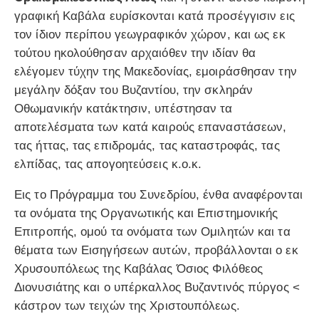
γραφική Καβάλα ευρίσκονται κατά προσέγγισιν εις
τον ίδιον περίπου γεωγραφικόν χώρον, και ως εκ
τούτου ηκολούθησαν αρχαιόθεν την ιδίαν θα
ελέγομεν τύχην της Μακεδονίας, εμοιράσθησαν την
μεγάλην δόξαν του Βυζαντίου, την σκληράν
Οθωμανικήν κατάκτησιν, υπέστησαν τα
αποτελέσματα των κατά καιρούς επαναστάσεων,
τας ήττας, τας επιδρομάς, τας καταστροφάς, τας
ελπίδας, τας απογοητεύσεις κ.ο.κ.
Εις το Πρόγραμμα του Συνεδρίου, ένθα αναφέρονται
τα ονόματα της Οργανωτικής και Επιστημονικής
Επιτροπής, ομού τα ονόματα των Ομιλητών και τα
θέματα των Εισηγήσεων αυτών, προβάλλονται ο εκ
Χρυσουπόλεως της Καβάλας Όσιος Φιλόθεος
Διονυσιάτης και ο υπέρκαλλος Βυζαντινός πύργος <
κάστρον των τειχών της Χριστουπόλεως.