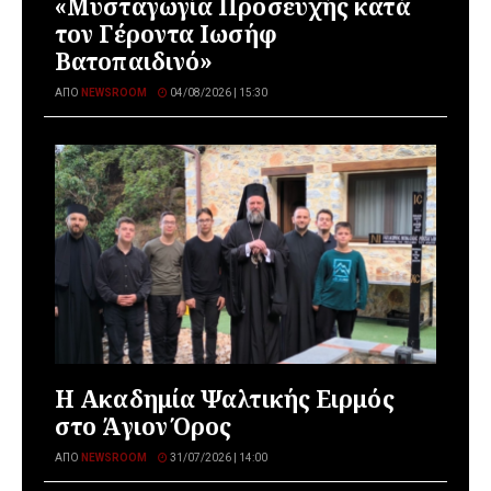
«Μυσταγωγία Προσευχής κατά
τον Γέροντα Ιωσήφ
Βατοπαιδινό»
ΑΠΌ
NEWSROOM
04/08/2026 | 15:30
Η Ακαδημία Ψαλτικής Ειρμός
στο Άγιον Όρος
ΑΠΌ
NEWSROOM
31/07/2026 | 14:00