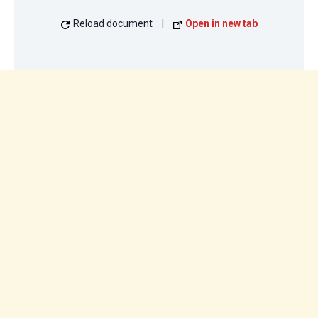
Reload document
|
Open in new tab