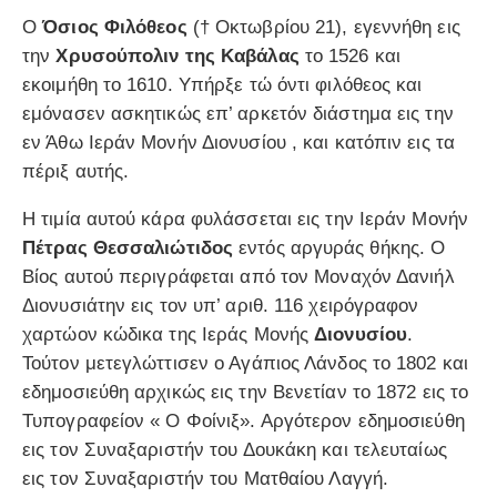
Ο
Όσιος Φιλόθεος
(† Οκτωβρίου 21), εγεννήθη εις
την
Χρυσούπολιν της Καβάλας
το 1526 και
εκοιμήθη το 1610. Υπήρξε τώ όντι φιλόθεος και
εμόνασεν ασκητικώς επ’ αρκετόν διάστημα εις την
εν Άθω Ιεράν Μονήν Διονυσίου , και κατόπιν εις τα
πέριξ αυτής.
Η τιμία αυτού κάρα φυλάσσεται εις την Ιεράν Μονήν
Πέτρας Θεσσαλιώτιδος
εντός αργυράς θήκης. Ο
Βίος αυτού περιγράφεται από τον Μοναχόν Δανιήλ
Διονυσιάτην εις τον υπ’ αριθ. 116 χειρόγραφον
χαρτώον κώδικα της Ιεράς Μονής
Διονυσίου
.
Τούτον μετεγλώττισεν ο Αγάπιος Λάνδος το 1802 και
εδημοσιεύθη αρχικώς εις την Βενετίαν το 1872 εις το
Τυπογραφείον « Ο Φοίνιξ». Αργότερον εδημοσιεύθη
εις τον Συναξαριστήν του Δουκάκη και τελευταίως
εις τον Συναξαριστήν του Ματθαίου Λαγγή.