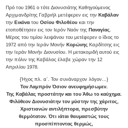
Πρό του 1961 ο τότε Διονυσιάτης Καθηγούμενος
Αρχιμανδρίτης Γαβριήλ μετέφερεν εις την
Καβάλαν
την
Εικόνα
του
Οσίου Φιλοθέου
και την
ετοποθέτησεν εις τον Ιερόν Ναόν της
Παναγίας
.
Μέρος του τιμίου λειψάνου του μετέφερεν ο ίδιος το
1972 από την Ιεράν Μονήν
Κορώνης
Καρδίτσης εις
την Ιεράν Μονήν Διονυσίου. Η μετακομιδή αυτού εις
την πόλιν της Καβάλας έλαβε χώραν την 12
Απριλίου 1978.
{Ήχος πλ. α΄. Τον συνάναρχον λόγον…}
Τον Λαμπρόν Όσιον ανευφημήσωμεν.
Της Καβάλας προστάτην και του Άθω το καύχημα.
Φιλόθεον Διονυσιάτην τον μύστην της χάριτος,
Χριστιανών αντιλήπτορα, πρεσβύτην
θερμότατον. Ότι ιάται θαυμαστώς τους
προσπίπτοντας θερμώς,