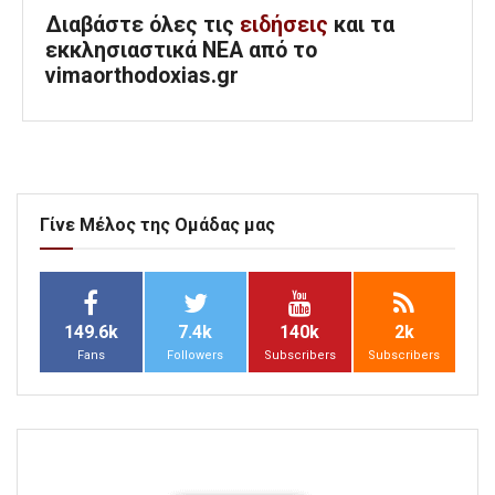
Διαβάστε όλες τις
ειδήσεις
και τα
εκκλησιαστικά ΝΕΑ από το
vimaorthodoxias.gr
Γίνε Μέλος της Ομάδας μας
149.6k
7.4k
140k
2k
Fans
Followers
Subscribers
Subscribers