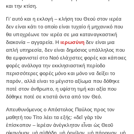
και την κτίση.
Γι’ αυτό και η εκλογή – κλήση του Θεού στον ιερέα
δεν είναι κάτι το οποίο είναι τυχαίο ή μηχανικό που
θα υποχρέωνε τον ιερέα σε μια καταναγκαστική
διακονία – αγγαρεία. Η
ιερωσύνη
δεν είναι μια
απλή υπηρεσία, δεν είναι δημόσιος υπάλληλος που
θα εμφανιστεί στο Ναό ελάχιστες φορές και κάποιες
φορές ανάλογα την εκκλησιαστική περίοδο
περισσότερες φορές μόνο και μόνο να δείξει το
παρόν, αλλά είναι το μέγιστο αξίωμα που δόθηκε
ποτέ στον άνθρωπο, η υψίστη τιμή και αξία που
δόθηκε ποτέ σε κτιστά όντα από τον Θεό.
Απευθυνόμενος ο Απόστολος Παύλος προς τον
μαθητή του Τίτο λέει τα εξής: «δεῖ γὰρ τὸν
ἐπίσκοπον – ἱερέαν ἀνέγκλητον εἶναι ὡς Θεοῦ
οἰκονόμον, μὴ αὐθάδη, μὴ ὀργίλον, μὴ πάροινον, μὴ