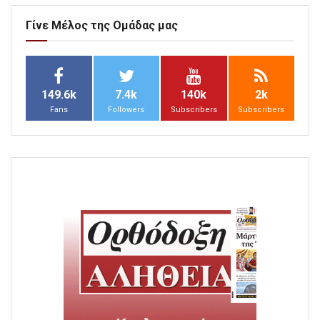
Γίνε Μέλος της Ομάδας μας
149.6k
7.4k
140k
2k
Fans
Followers
Subscribers
Subscribers