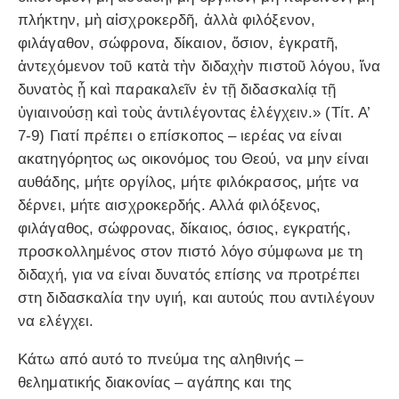
πλήκτην, μὴ αἰσχροκερδῆ, ἀλλὰ φιλόξενον,
φιλάγαθον, σώφρονα, δίκαιον, ὅσιον, ἐγκρατῆ,
ἀντεχόμενον τοῦ κατὰ τὴν διδαχὴν πιστοῦ λόγου, ἵνα
δυνατὸς ᾖ καὶ παρακαλεῖν ἐν τῇ διδασκαλίᾳ τῇ
ὑγιαινούσῃ καὶ τοὺς ἀντιλέγοντας ἐλέγχειν.» (Τίτ. Α’
7-9) Γιατί πρέπει ο επίσκοπος – ιερέας να είναι
ακατηγόρητος ως οικονόμος του Θεού, να μην είναι
αυθάδης, μήτε οργίλος, μήτε φιλόκρασος, μήτε να
δέρνει, μήτε αισχροκερδής. Αλλά φιλόξενος,
φιλάγαθος, σώφρονας, δίκαιος, όσιος, εγκρατής,
προσκολλημένος στον πιστό λόγο σύμφωνα με τη
διδαχή, για να είναι δυνατός επίσης να προτρέπει
στη διδασκαλία την υγιή, και αυτούς που αντιλέγουν
να ελέγχει.
Κάτω από αυτό το πνεύμα της αληθινής –
θεληματικής διακονίας – αγάπης και της