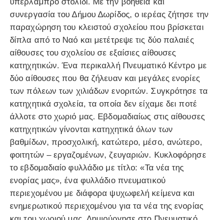
υπέρλαμπρο στολίδι. Με την βοήθεια και
συνεργασία του Δήμου Δωρίδος, ο ιερέας ζήτησε την
παραχώρηση του κλειστού σχολείου που βρίσκεται
δίπλα από το Ναό και μετέτρεψε τις δύο παλαιές
αίθουσες του σχολείου σε εξαίσιες αίθουσες
κατηχητικών. Ένα περικαλλή Πνευματικό Κέντρο με
δύο αίθουσες που θα ζήλευαν και μεγάλες ενορίες
των πόλεων των χιλιάδων ενοριτών. Συγκρότησε τα
κατηχητικά σχολεία, τα οποία δεν είχαμε δει ποτέ
άλλοτε στο χωριό μας. Εβδομαδιαίως στις αίθουσες
κατηχητικών γίνονται κατηχητικά όλων των
βαθμίδων, προσχολική, κατώτερο, μέσο, ανώτερο,
φοιτητών – εργαζομένων, ζευγαριών. Κυκλοφόρησε
το εβδομαδιαίο φυλλάδιο με τίτλο: «Τα νέα της
ενορίας μας», ένα φυλλάδιο πνευματικού
περιεχομένου με διάφορα ψυχωφελή κείμενα και
ενημερωτικού περιεχομένου για τα νέα της ενορίας
και του χωριού μας. Δημιούργησε στο Πνευματικό