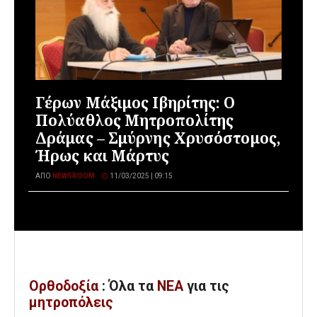
Γέρων Μάξιμος Ιβηρίτης: Ο
Πολύαθλος Μητροπολίτης
Δράμας – Σμύρνης Χρυσόστομος,
Ήρως και Μάρτυς
ΑΠΌ
NEWSROOM
11/03/2025 | 09:15
Ορθοδοξία
: Όλα
τα
ΝΕΑ
για τις
μητροπόλεις