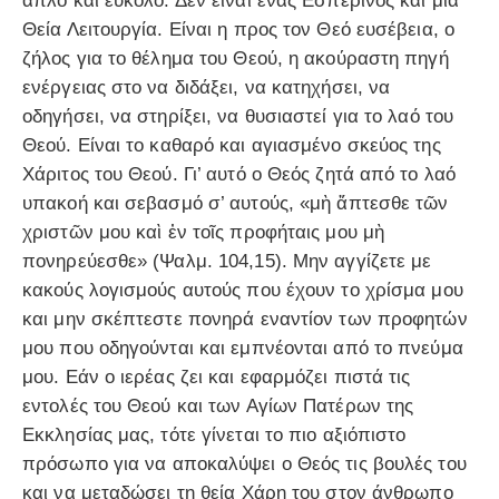
απλό και εύκολο. Δεν είναι ένας Εσπερινός και μια
Θεία Λειτουργία. Είναι η προς τον Θεό ευσέβεια, ο
ζήλος για το θέλημα του Θεού, η ακούραστη πηγή
ενέργειας στο να διδάξει, να κατηχήσει, να
οδηγήσει, να στηρίξει, να θυσιαστεί για το λαό του
Θεού. Είναι το καθαρό και αγιασμένο σκεύος της
Χάριτος του Θεού. Γι’ αυτό ο Θεός ζητά από το λαό
υπακοή και σεβασμό σ’ αυτούς, «μὴ ἅπτεσθε τῶν
χριστῶν μου καὶ ἐν τοῖς προφήταις μου μὴ
πονηρεύεσθε» (Ψαλμ. 104,15). Μην αγγίζετε με
κακούς λογισμούς αυτούς που έχουν το χρίσμα μου
και μην σκέπτεστε πονηρά εναντίον των προφητών
μου που οδηγούνται και εμπνέονται από το πνεύμα
μου. Εάν ο ιερέας ζει και εφαρμόζει πιστά τις
εντολές του Θεού και των Αγίων Πατέρων της
Εκκλησίας μας, τότε γίνεται το πιο αξιόπιστο
πρόσωπο για να αποκαλύψει ο Θεός τις βουλές του
και να μεταδώσει τη θεία Χάρη του στον άνθρωπο