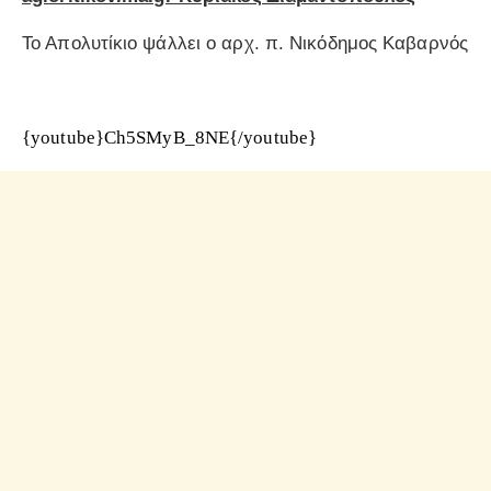
Το Απολυτίκιο ψάλλει ο αρχ. π. Νικόδημος Καβαρνός
{youtube}Ch5SMyB_8NE{/youtube}