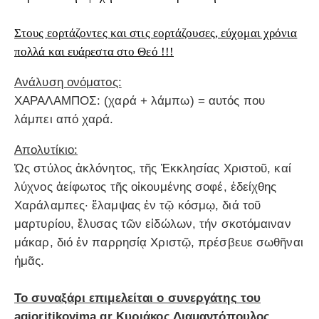
Στους εορτάζοντες και στις εορτάζουσες, εύχομαι χρόνια
πολλά και ευάρεστα στο Θεό !!!
Ανάλυση ονόματος:
ΧΑΡΑΛΑΜΠΟΣ: (χαρά + λάμπω) = αυτός που
λάμπει από χαρά.
Απολυτίκιο:
Ὡς στύλος ἀκλόνητος, τῆς Ἐκκλησίας Χριστοῦ, καί
λύχνος ἀείφωτος τῆς οἰκουμένης σοφέ, ἐδείχθης
Χαράλαμπες· ἔλαμψας ἐν τῷ κόσμῳ, διά τοῦ
μαρτυρίου, ἔλυσας τῶν εἰδώλων, τήν σκοτόμαιναν
μάκαρ, διό ἐν παρρησίᾳ Χριστῷ, πρέσβευε σωθῆναι
ἡμᾶς.
Το συναξάρι επιμελείται ο συνεργάτης του
agioritikovima.gr Κυριάκος Διαμαντόπουλος