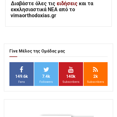
Διαβάστε όλες τις
ειδήσεις
και τα
εκκλησιαστικά ΝΕΑ από το
vimaorthodoxias.gr
Γίνε Μέλος της Ομάδας μας
149.6k
7.4k
140k
2k
Fans
Followers
Subscribers
Subscribers