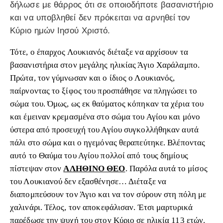
δήλωσε με θάρρος ότι σε οποιοδήποτε βασανιστήριο
και να υποβληθεί δεν πρόκειται να αρνηθεί τον
Κύριο ημών Ιησού Χριστό.
Τότε, ο έπαρχος Λουκιανός διέταξε να αρχίσουν τα
βασανιστήρια στον μεγάλης ηλικίας Άγιο Χαράλαμπο.
Πρώτα, τον γύμνωσαν και ο ίδιος ο Λουκιανός,
παίρνοντας το ξίφος του προσπάθησε να πληγώσει το
σώμα του. Όμως, ως εκ θαύματος κόπηκαν τα χέρια του
και έμειναν κρεμασμένα στο σώμα του Αγίου και μόνο
ύστερα από προσευχή του Αγίου συγκολλήθηκαν αυτά
πάλι στο σώμα και ο ηγεμόνας θεραπεύτηκε. Βλέποντας
αυτό το Θαύμα του Αγίου πολλοί από τους δημίους
πίστεψαν στον
ΑΛΗΘΙΝΟ ΘΕΟ
. Παρόλα αυτά το μίσος
του Λουκιανού δεν εξασθένησε… Διέταξε να
διαπομπεύσουν τον Άγιο και να τον σύρουν στη πόλη με
χαλινάρι. Τέλος, τον αποκεφάλισαν. Έτσι μαρτυρικά
παρέδωσε την ψυχή του στον Κύριο σε ηλικία 113 ετών.