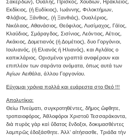
Σακερδών), Ουάλης, Πρίσκος, Χουδίων, Ηράκλειος,
Εκδίκιος, (ή Ευδίκιος), Ιωάννης, Φιλοκτήμων,
Φλάβιος, Ξάνθιος, (ή Ξανθιάς), Ουαλέριος,
Νικόλαος, Αθανάσιος, Θεόφιλος, Λυσίμαχος, Γάϊος,
Κλαύδιος, Σμάραγδος, Σισίνιος, Λεόντιος, Αέτιος,
Ακάκιος, Δομετιανός (ή Δομέτιος), δυο Γοργόνιοι,
Ιουλιανός, (ή Ελιανός ή Ηλιανός), και Αγλάϊος ο
καπικλάριος. Ορισμένοι γραπτά αναφέρουν και
επιπλέον των σαράντα ονόματα, όπως αυτά των
Αγίων Αειθάλα, άλλου Γοργονίου.
Εύχομαι χρόνια πολλά και ευάρεστα στο Θεό !!!
Απολυτίκιο:
Θείω Πνεύματι, συγκροτηθέντες, δῆμος ὤφθητε,
τροπαιοφόρος, Ἀθλοφόροι Χριστοῦ Τεσσαράκοντα,
διὰ πυρὸς γὰρ καὶ ὕδατος ἔνδοξοι, δοκιμασθέντες
λαμπρῶς ἐδοξάσθητε. Ἀλλ’ αἰτήσασθε, Τριάδα τὴν