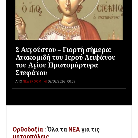
2 Αυγούστου – Γιορτή σήμερα:
Ανακομιδή του Ιερού Λειψάνου
του Αγίου Πρωτομάρτυρα
Στεφάνου
ΑΠΌ
NEWSROOM
02/08/2026 | 00:05
Ορθοδοξία
: Όλα
τα
ΝΕΑ
για τις
μητροπόλεις