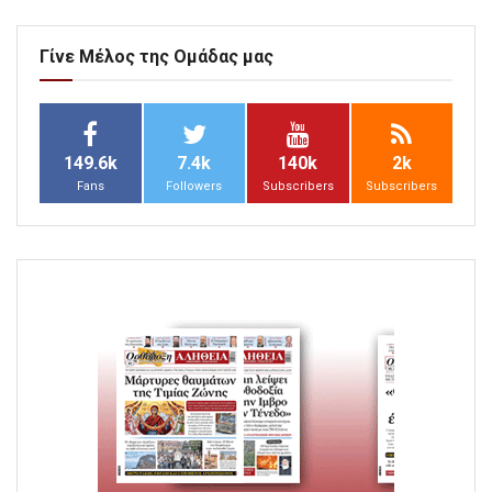
Γίνε Μέλος της Ομάδας μας
149.6k
7.4k
140k
2k
Fans
Followers
Subscribers
Subscribers