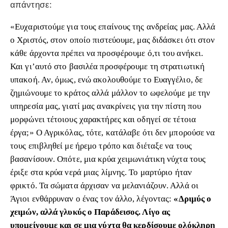
απάντησε:
«Ευχαριστούμε για τους επαίνους της ανδρείας μας. Αλλά
ο Χριστός, στον οποίο πιστεύουμε, μας διδάσκει ότι στον
κάθε άρχοντα πρέπει να προσφέρουμε ό,τι του ανήκει.
Και γι’αυτό στο βασιλέα προσφέρουμε τη στρατιωτική
υπακοή. Αν, όμως, ενώ ακολουθούμε το Ευαγγέλιο, δε
ζημιώνουμε το κράτος αλλά μάλλον το ωφελούμε με την
υπηρεσία μας, γιατί μας ανακρίνεις για την πίστη που
μορφώνει τέτοιους χαρακτήρες και οδηγεί σε τέτοια
έργα;» Ο Αγρικόλας, τότε, κατάλαβε ότι δεν μπορούσε να
τους επιβληθεί με ήρεμο τρόπο και διέταξε να τους
βασανίσουν. Οπότε, μια κρύα χειμωνιάτικη νύχτα τους
έριξε στα κρύα νερά μιας λίμνης. Το μαρτύριο ήταν
φρικτό. Τα σώματα άρχισαν να μελανιάζουν. Αλλά οι
Άγιοι ενθάρρυναν ο ένας τον άλλο, λέγοντας:
«Δριμύς ο
χειμών, αλλά γλυκύς ο Παράδεισος. Λίγο ας
υπομείνουμε και σε μια νύχτα θα κερδίσουμε ολόκληρη