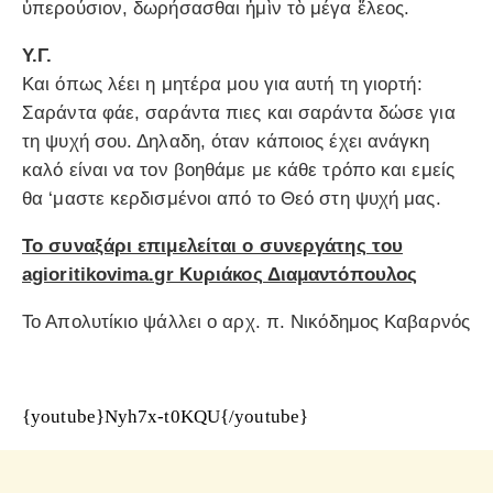
ὑπερούσιον, δωρήσασθαι ἠμὶν τὸ μέγα ἔλεος.
Υ.Γ.
Και όπως λέει η μητέρα μου για αυτή τη γιορτή:
Σαράντα φάε, σαράντα πιες και σαράντα δώσε για
τη ψυχή σου. Δηλαδη, όταν κάποιος έχει ανάγκη
καλό είναι να τον βοηθάμε με κάθε τρόπο και εμείς
θα ‘μαστε κερδισμένοι από το Θεό στη ψυχή μας.
Το συναξάρι επιμελείται ο συνεργάτης του
agioritikovima.gr Κυριάκος Διαμαντόπουλος
Το Απολυτίκιο ψάλλει ο αρχ. π. Νικόδημος Καβαρνός
{youtube}Nyh7x-t0KQU{/youtube}