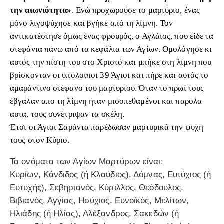
την αιωνιότητα»
. Ενώ προχωρούσε το μαρτύριο, ένας
μόνο λιγοψύχησε και βγήκε από τη λίμνη. Τον
αντικατέστησε όμως ένας φρουρός, ο Αγλάιος, που είδε τα
στεφάνια πάνω από τα κεφάλια των Αγίων. Ομολόγησε κι
αυτός την πίστη του στο Χριστό και μπήκε στη λίμνη που
βρίσκονταν οι υπόλοιποι 39 Άγιοι και πήρε και αυτός το
αμαράντινο στέφανο του μαρτυρίου. Όταν το πρωί τους
έβγαλαν απο τη λίμνη ήταν μισοπεθαμένοι και παρόλα
αυτα, τους συνέτριψαν τα σκέλη.
Έτσι οι Άγιοι Σαράντα παρέδωσαν μαρτυρικά την ψυχή
τους στον Κύριο.
Τα ονόματα των Αγίων Μαρτύρων είναι:
Κυρίων, Κάνδιδος (ή Κλαύδιος), Δόμνας, Ευτύχιος (ή
Ευτυχής), Σεβηριανός, Κύριλλος, Θεόδουλος,
Βιβιανός, Αγγίας, Ησύχιος, Ευνοϊκός, Μελίτων,
Ηλιάδης (ή Ηλίας), Αλέξανδρος, Σακεδών (ή