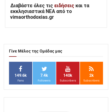
Διαβάστε όλες τις
ειδήσεις
και τα
εκκλησιαστικά ΝΕΑ από το
vimaorthodoxias.gr
Γίνε Μέλος της Ομάδας μας
149.6k
7.4k
140k
2k
Fans
Followers
Subscribers
Subscribers