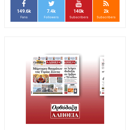
149.6k
7.4k
140k
2k
Fans
Followers
Subscribers
Subscribers