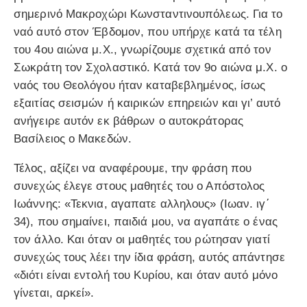
σημερινό Μακροχώρι Κωνσταντινουπόλεως. Για το
ναό αυτό στον Έβδομον, που υπήρχε κατά τα τέλη
του 4ου αιώνα μ.Χ., γνωρίζουμε σχετικά από τον
Σωκράτη τον Σχολαστικό. Κατά τον 9ο αιώνα μ.Χ. ο
ναός του Θεολόγου ήταν καταβεβλημένος, ίσως
εξαιτίας σεισμών ή καιρικών επηρειών και γι’ αυτό
ανήγειρε αυτόν εκ βάθρων ο αυτοκράτορας
Βασίλειος ο Μακεδών.
Τέλος, αξίζει να αναφέρουμε, την φράση που
συνεχώς έλεγε στους μαθητές του ο Απόστολος
Ιωάννης: «Τεκνια, αγαπατε αλληλους» (Ιωαν. ιγ΄
34), που σημαίνει, παιδιά μου, να αγαπάτε ο ένας
τον άλλο. Και όταν οι μαθητές του ρώτησαν γιατί
συνεχώς τους λέει την ίδια φράση, αυτός απάντησε
«διότι είναι εντολή του Κυρίου, και όταν αυτό μόνο
γίνεται, αρκεί».