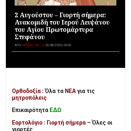
2 Αυγούστου – Γιορτή σήμερα:
Ανακομιδή του Ιερού Λειψάνου
του Αγίου Πρωτομάρτυρα
Στεφάνου
ΑΠΌ
NEWSROOM
02/08/2026 | 00:05
Ορθοδοξία
: Όλα
τα
ΝΕΑ
για τις
μητροπόλεις
Επικαιρότητα
ΕΔΩ
Εορτολόγιο
:
Γιορτή σήμερα
– Όλες οι
γιορτές