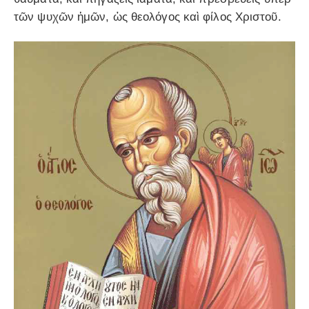
τῶν ψυχῶν ἡμῶν, ὡς θεολόγος καὶ φίλος Χριστοῦ.