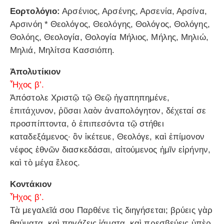
Εορτολόγιο:
Αρσένιος, Αρσένης, Αρσενία, Αρσίνα,
Αρσινόη * Θεολόγος, Θεολόγης, Θολόγος, Θολόγης,
Θολόης, Θεολογία, Θολογία Μήλιος, Μήλης, Μηλιώ,
Μηλιά, Μηλίτσα Κασσιόπη.
Ἀπολυτίκιον
Ἦχος β’.
Ἀπόστολε Χριστῷ τῷ Θεῷ ἠγαπηπημένε,
ἐπιτάχυνον, ῥῦσαι λαὸν ἀναπολόγητον, δέχεταί σε
προσπίπτοντα, ὁ ἐπιπεσόντα τῷ στήθει
καταδεξάμενος· ὃν ἱκέτευε, Θεολόγε, καὶ ἐπίμονον
νέφος ἐθνῶν διασκεδάσαι, αἰτούμενος ἡμῖν εἰρήνην,
καὶ τὸ μέγα ἔλεος.
Κοντάκιον
Ἦχος β’.
Τὰ μεγαλεῖά σου Παρθένε τὶς διηγήσεται; βρύεις γὰρ
θαύματα, καὶ πηγάζεις ἰάματα, καὶ πρεσβεύεις ὑπὲρ