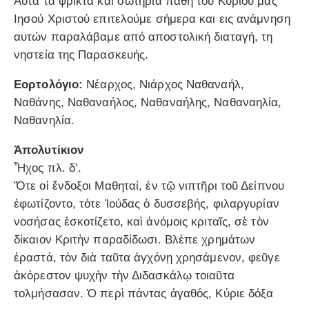
Αυτά τα φρικτά και σωτήρια πάθη του Κυρίου μας
Ιησού Χριστού επιτελούμε σήμερα και εις ανάμνηση
αυτών παραλάβαμε από αποστολική διαταγή, τη
νηστεία της Παρασκευής.
Εορτολόγιο:
Νέαρχος, Νιάρχος Ναθαναήλ,
Ναθάνης, Ναθαναήλος, Ναθαναήλης, Ναθαναηλία,
Ναθανηλία.
Ἀπολυτίκιον
Ἦχος πλ. δ’.
Ὅτε οἱ ἔνδοξοι Μαθηταί, ἐν τῷ νιπτῆρι τοῦ Δείπνου
ἐφωτίζοντο, τότε Ἰούδας ὁ δυσσεβής, φιλαργυρίαν
νοσήσας ἐσκοτίζετο, καὶ ἀνόμοις κριταῖς, σὲ τὸν
δίκαιον Κριτὴν παραδίδωσι. Βλέπε χρημάτων
ἐραστά, τὸν διὰ ταῦτα ἀγχόνῃ χρησάμενον, φεῦγε
ἀκόρεστον ψυχὴν τὴν Διδασκάλῳ τοιαῦτα
τολμήσασαν. Ὁ περὶ πάντας ἀγαθός, Κύριε δόξα