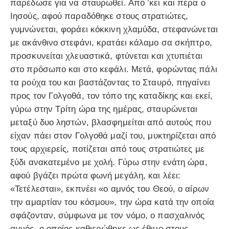
παρέδωσε για να σταυρωθεί. Από ’κει και πέρα ο
Ιησούς, αφού παραδόθηκε στους στρατιώτες,
γυμνώνεται, φοράει κόκκινη χλαμύδα, στεφανώνεται
με ακάνθινο στεφάνι, κρατάει κάλαμο σα σκήπτρο,
προσκυνείται χλευαστικά, φτύνεται και χτυπιέται
στο πρόσωπο και στο κεφάλι. Μετά, φορώντας πάλι
τα ρούχα του και βαστάζοντας το Σταυρό, πηγαίνει
προς τον Γολγοθά, τον τόπο της καταδίκης και εκεί,
γύρω στην Τρίτη ώρα της ημέρας, σταυρώνεται
μεταξύ δυο ληστών, βλασφημείται από αυτούς που
είχαν πάει στον Γολγοθά μαζί του, μυκτηρίζεται από
τους αρχιερείς, ποτίζεται από τους στρατιώτες με
ξύδι ανακατεμένο με χολή. Γύρω στην ενάτη ώρα,
αφού βγάζει πρώτα φωνή μεγάλη, και λέει:
«Τετέλεσται», εκπνέει «ο αμνός του Θεού, ο αίρων
την αμαρτίαν του κόσμου», την ώρα κατά την οποία
σφάζονταν, σύμφωνα με τον νόμο, ο πασχαλινός
αμνός, ο οποίος καθιερώθηκε ως έθιμο στους