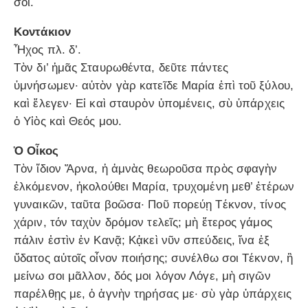
σοι.
Κοντάκιον
Ἦχος πλ. δ’.
Τὸν δι’ ἡμᾶς Σταυρωθέντα, δεῦτε πάντες
ὑμνήσωμεν· αὐτὸν γὰρ κατεῖδε Μαρία ἐπὶ τοῦ ξύλου,
καὶ ἔλεγεν· Εἰ καὶ σταυρὸν ὑπομένεις, σὺ ὑπάρχεις
ὁ Υἱὸς καὶ Θεός μου.
Ὁ Οἶκος
Τὸν ἴδιον Ἄρνα, ἡ ἀμνὰς θεωροῦσα πρὸς σφαγὴν
ἑλκόμενον, ἠκολούθει Μαρία, τρυχομένη μεθ’ ἑτέρων
γυναικῶν, ταῦτα βοῶσα· Ποῦ πορεύῃ Τέκνον, τίνος
χάριν, τόν ταχὺν δρόμον τελεῖς; μὴ ἕτερος γάμος
πάλιν ἐστὶν ἐν Κανᾷ; Κᾀκεὶ νῦν σπεύδεις, ἵνα ἐξ
ὕδατος αὐτοῖς οἶνον ποιήσης; συνέλθω σοι Τέκνον, ἢ
μείνω σοι μᾶλλον, δός μοι λόγον Λόγε, μὴ σιγῶν
παρέλθῃς με, ὁ ἁγνὴν τηρήσας με· σὺ γὰρ ὑπάρχεις