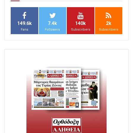
149.6k
7.4k
140k
2k
Fans
Followers
Subscribers
Subscribers