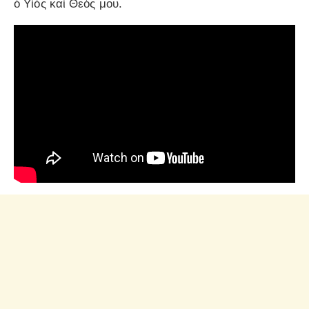
ὁ Υἱὸς καὶ Θεός μου.