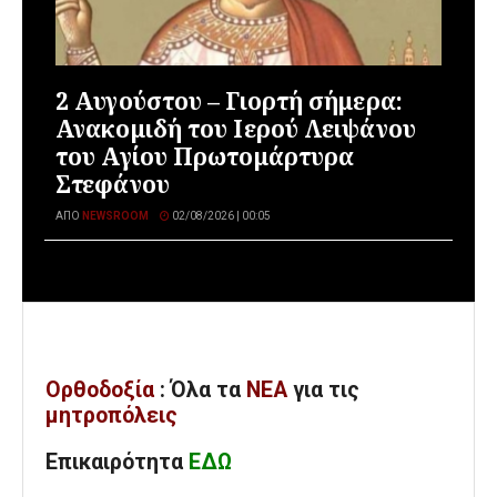
2 Αυγούστου – Γιορτή σήμερα:
Ανακομιδή του Ιερού Λειψάνου
του Αγίου Πρωτομάρτυρα
Στεφάνου
ΑΠΌ
NEWSROOM
02/08/2026 | 00:05
Ορθοδοξία
: Όλα
τα
ΝΕΑ
για τις
μητροπόλεις
Επικαιρότητα
ΕΔΩ