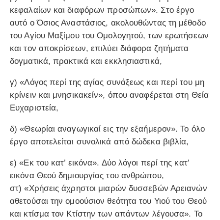
κεφαλαίων και διαφόρων προσώπων». Στο έργο
αυτό ο Όσιος Αναστάσιος, ακολουθώντας τη μέθοδο
του Αγίου Μαξίμου του Ομολογητού, των ερωτήσεων
και τον αποκρίσεων, επιλύει διάφορα ζητήματα
δογματικά, πρακτικά και εκκλησιαστικά,
γ) «Λόγος περί της αγίας συνάξεως και περί του μη
κρίνειν και μνησικακείν», όπου αναφέρεται στη Θεία
Ευχαριστεία,
δ) «Θεωρίαι αναγωγικαί εις την εξαήμερον». Το όλο
έργο αποτελείται συνολικά από δώδεκα βιβλία,
ε) «Εκ του κατ’ εικόνα». Δύο λόγοι περί της κατ’
εικόνα Θεού δημιουργίας του ανθρώπου,
στ) «Χρήσεις άχρηστοι μιαρών δυσσεβών Αρειανών
αθετούσαι την ομοούσιον θεότητα του Υιού του Θεού
και κτίσμα τον Κτίστην των απάντων λέγουσα». Το