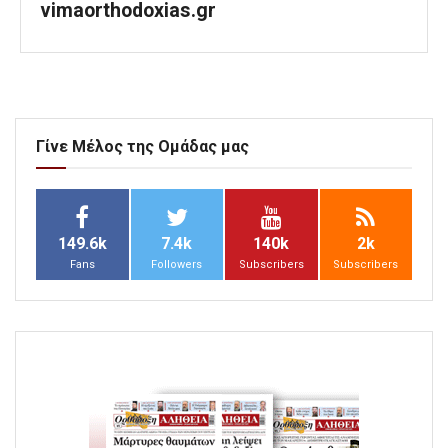
vimaorthodoxias.gr
Γίνε Μέλος της Ομάδας μας
149.6k
7.4k
140k
2k
Fans
Followers
Subscribers
Subscribers