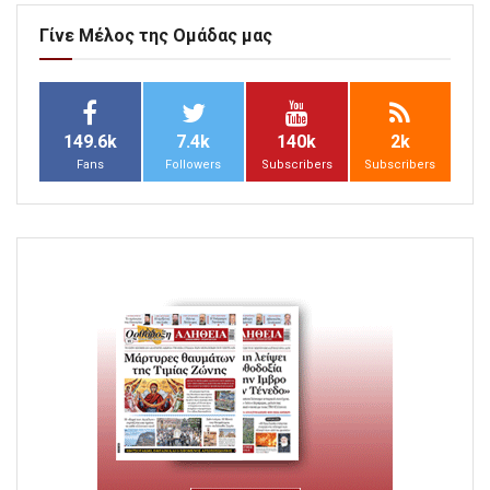
Γίνε Μέλος της Ομάδας μας
149.6k
7.4k
140k
2k
Fans
Followers
Subscribers
Subscribers