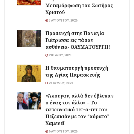
Μεταμόρφωση του Σωτήρος
Χριστού
5 ΑΥΓΟΎΣΤΟΥ, 2026
Προσευχή στην Παναγία
Γιάτρισσα εις πάσαν
ασθένεια- ΘΑΥΜΑΤΟΥΡΓΗ!
2 ΙΟΥΛΊΟΥ, 2020
Η θαυματουργή προσευχή
της Αγίας Παρασκευής
24 ΙΟΥΛΊΟΥ, 2024
«Άκουγαν, αλλά δεν έβλεπαν
ο ένας τον άλλο» – Το
ταπεινωτικό τετ-α-τετ του
Πεζεσκιάν με τον “αόρατο”
Χαμενεΐ
6 ΑΥΓΟΎΣΤΟΥ, 2026