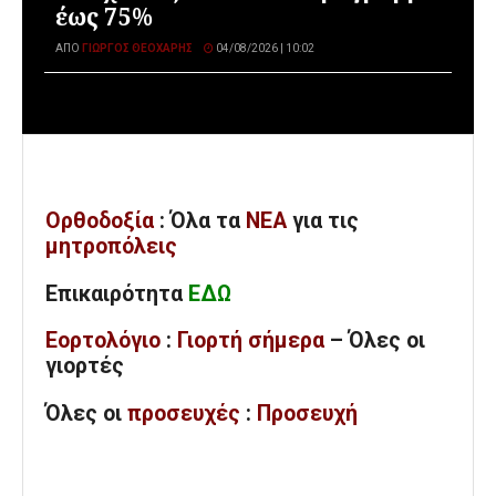
έως 75%
ΑΠΌ
ΓΙΏΡΓΟΣ ΘΕΟΧΆΡΗΣ
04/08/2026 | 10:02
Ορθοδοξία
: Όλα
τα
ΝΕΑ
για τις
μητροπόλεις
Επικαιρότητα
ΕΔΩ
Εορτολόγιο
:
Γιορτή σήμερα
– Όλες οι
γιορτές
Όλες
οι
προσευχές
:
Προσευχή