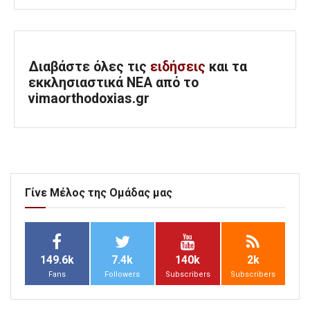
Διαβάστε όλες τις
ειδήσεις
και τα
εκκλησιαστικά ΝΕΑ από το
vimaorthodoxias.gr
Γίνε Μέλος της Ομάδας μας
149.6k
7.4k
140k
2k
Fans
Followers
Subscribers
Subscribers