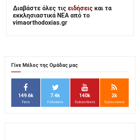
Διαβάστε όλες τις
ειδήσεις
και τα
εκκλησιαστικά ΝΕΑ από το
vimaorthodoxias.gr
Γίνε Μέλος της Ομάδας μας
149.6k
7.4k
140k
2k
Fans
Followers
Subscribers
Subscribers