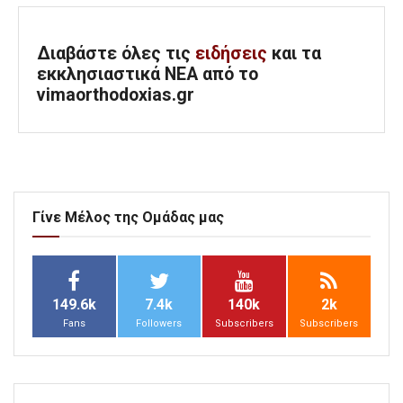
Διαβάστε όλες τις
ειδήσεις
και τα
εκκλησιαστικά ΝΕΑ από το
vimaorthodoxias.gr
Γίνε Μέλος της Ομάδας μας
149.6k
7.4k
140k
2k
Fans
Followers
Subscribers
Subscribers