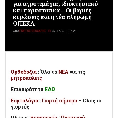
για αγροτεμάχια, ιδιοκτησιακό
και παραστατικά – Οι βαριές
κυρώσεις και η νέα πληρωμή
ΟΠΕΚΑ
ΑΠΌ
ΓΙΏΡΓΟΣ ΘΕΟΧΆΡΗΣ
06/08/2026 | 10:02
Ορθοδοξία
: Όλα
τα
ΝΕΑ
για τις
μητροπόλεις
Επικαιρότητα
ΕΔΩ
Εορτολόγιο
:
Γιορτή σήμερα
– Όλες οι
γιορτές
Όλες
οι
προσευχές
:
Προσευχή