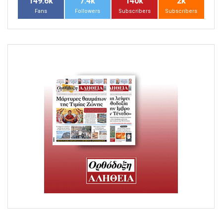
149.6k
7.4k
140k
2k
Fans
Followers
Subscribers
Subscribers