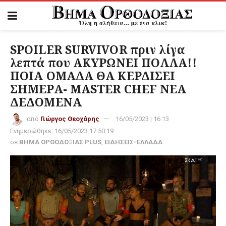
SPOILER SURVIVOR πριν λίγα
λεπτά που ΑΚΥΡΩΝΕΙ ΠΟΛΛΑ!!
ΠΟΙΑ ΟΜΑΔΑ ΘΑ ΚΕΡΔΙΣΕΙ
ΣΗΜΕΡΑ- MASTER CHEF ΝΕΑ
ΔΕΔΟΜΕΝΑ
από
Γιώργος Θεοχάρης
16/05/2023 | 16:13
Ενημερώθηκε:
16/05/2023 17:50:19
σε
ΒΗΜΑ ΟΡΘΟΔΟΞΙΑΣ PLUS
,
ΕΙΔΗΣΕΙΣ-ΕΛΛΑΔΑ