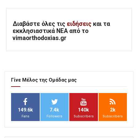
Διαβάστε όλες τις
ειδήσεις
και τα
εκκλησιαστικά ΝΕΑ από το
vimaorthodoxias.gr
Γίνε Μέλος της Ομάδας μας
149.6k
7.4k
140k
2k
Fans
Followers
Subscribers
Subscribers