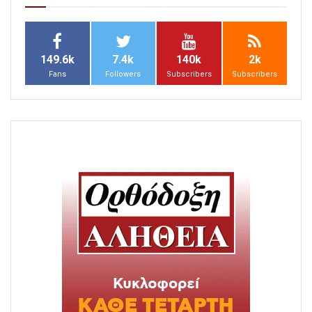
149.6k
7.4k
140k
2k
Fans
Followers
Subscribers
Subscribers