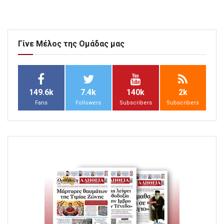
Γίνε Μέλος της Ομάδας μας
149.6k
7.4k
140k
2k
Fans
Followers
Subscribers
Subscribers