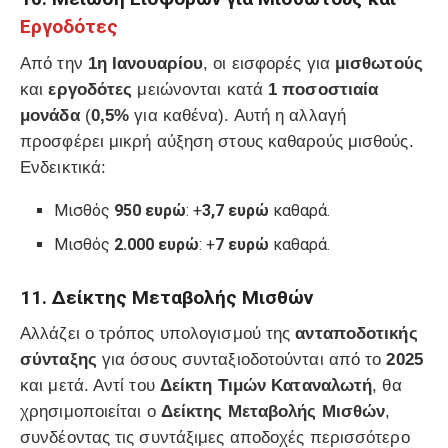
Εργοδότες
Από την
1η Ιανουαρίου
, οι εισφορές για
μισθωτούς
και
εργοδότες
μειώνονται κατά
1 ποσοστιαία
μονάδα
(
0,5%
για καθένα). Αυτή η αλλαγή
προσφέρει μικρή αύξηση στους καθαρούς μισθούς.
Ενδεικτικά:
Μισθός
950 ευρώ
: +
3,7 ευρώ
καθαρά.
Μισθός
2.000 ευρώ
: +
7 ευρώ
καθαρά.
11. Δείκτης Μεταβολής Μισθών
Αλλάζει ο τρόπος υπολογισμού της
ανταποδοτικής
σύνταξης
για όσους συνταξιοδοτούνται από το
2025
και μετά. Αντί του
Δείκτη Τιμών Καταναλωτή
, θα
χρησιμοποιείται ο
Δείκτης Μεταβολής Μισθών
,
συνδέοντας τις συντάξιμες αποδοχές περισσότερο