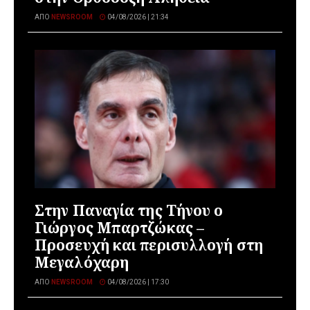
ΑΠΌ
NEWSROOM
04/08/2026 | 21:34
Στην Παναγία της Τήνου ο
Γιώργος Μπαρτζώκας –
Προσευχή και περισυλλογή στη
Μεγαλόχαρη
ΑΠΌ
NEWSROOM
04/08/2026 | 17:30