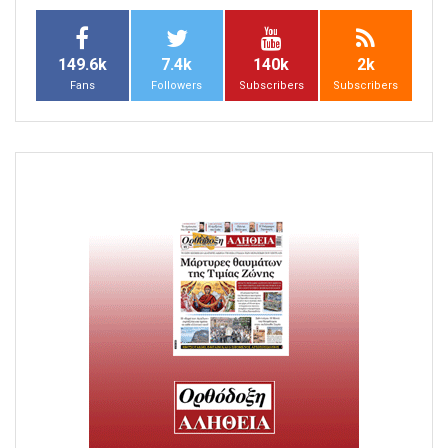
149.6k
7.4k
140k
2k
Fans
Followers
Subscribers
Subscribers