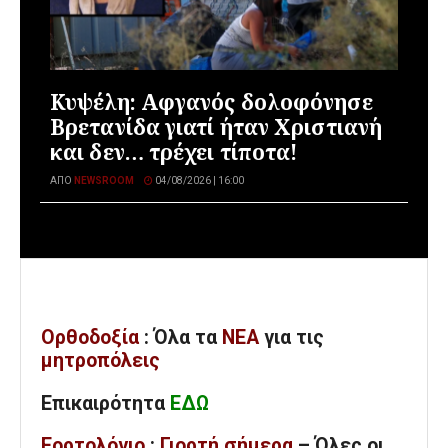
Κυψέλη: Αφγανός δολοφόνησε
Βρετανίδα γιατί ήταν Χριστιανή
και δεν… τρέχει τίποτα!
ΑΠΌ
NEWSROOM
04/08/2026 | 16:00
Ορθοδοξία
: Όλα
τα
ΝΕΑ
για τις
μητροπόλεις
Επικαιρότητα
ΕΔΩ
Εορτολόγιο
:
Γιορτή σήμερα
– Όλες οι