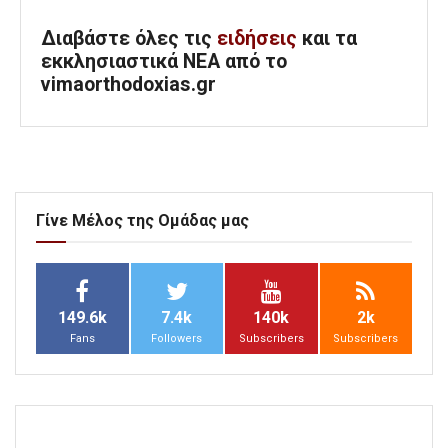
Διαβάστε όλες τις
ειδήσεις
και τα
εκκλησιαστικά ΝΕΑ από το
vimaorthodoxias.gr
Γίνε Μέλος της Ομάδας μας
149.6k
7.4k
140k
2k
Fans
Followers
Subscribers
Subscribers