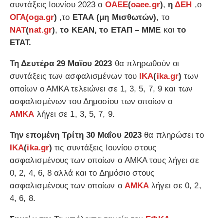
συντάξεις Ιουνίου 2023 ο
ΟΑΕΕ
(
oaee.gr
)
,
η
ΔΕΗ
,ο
ΟΓΑ
(oga.gr
)
,το
ΕΤΑΑ (μη Μισθωτών)
, το
ΝΑΤ
(
nat.gr
)
,
το ΚΕΑΝ, το ΕΤΑΠ – ΜΜΕ
και
το
ΕΤΑΤ.
Τη Δευτέρα 29 Μαΐου 2023
θα πληρωθούν οι
συντάξεις των ασφαλισμένων του
ΙΚΑ
(
ika.gr
)
των
οποίων ο ΑΜΚΑ τελειώνει σε 1, 3, 5, 7, 9 και των
ασφαλισμένων του Δημοσίου των οποίων ο
ΑΜΚΑ
λήγει σε 1, 3, 5, 7, 9.
Την επομένη Τρίτη 30 Μαΐου 2023
θα πληρώσει το
ΙΚΑ
(
ika.gr
)
τις συντάξεις Ιουνίου στους
ασφαλισμένους των οποίων ο ΑΜΚΑ τους λήγει σε
0, 2, 4, 6, 8 αλλά και το Δημόσιο στους
ασφαλισμένους των οποίων ο
ΑΜΚΑ
λήγει σε 0, 2,
4, 6, 8.