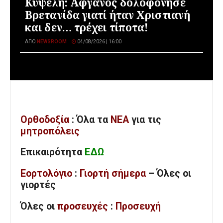
Κυψέλη: Αφγανός δολοφόνησε
Βρετανίδα γιατί ήταν Χριστιανή
και δεν… τρέχει τίποτα!
ΑΠΌ
NEWSROOM
04/08/2026 | 16:00
Ορθοδοξία
: Όλα
τα
ΝΕΑ
για τις
μητροπόλεις
Επικαιρότητα
ΕΔΩ
Εορτολόγιο
:
Γιορτή σήμερα
– Όλες οι
γιορτές
Όλες
οι
προσευχές
:
Προσευχή