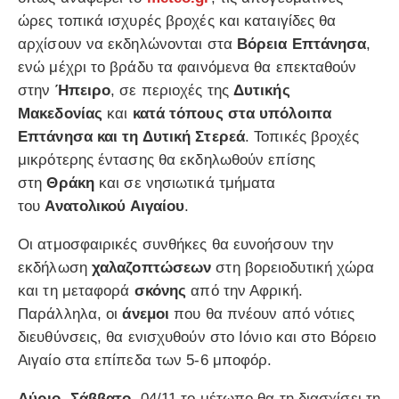
ώρες τοπικά ισχυρές βροχές και καταιγίδες θα
αρχίσουν να εκδηλώνονται στα
Βόρεια Επτάνησα
,
ενώ μέχρι το βράδυ τα φαινόμενα θα επεκταθούν
στην
Ήπειρο
, σε περιοχές της
Δυτικής
Μακεδονίας
και
κατά τόπους στα υπόλοιπα
Επτάνησα και τη Δυτική Στερεά
. Τοπικές βροχές
μικρότερης έντασης θα εκδηλωθούν επίσης
στη
Θράκη
και σε νησιωτικά τμήματα
του
Ανατολικού Αιγαίου
.
Οι ατμοσφαιρικές συνθήκες θα ευνοήσουν την
εκδήλωση
χαλαζοπτώσεων
στη βορειοδυτική χώρα
και τη μεταφορά
σκόνης
από την Αφρική.
Παράλληλα, οι
άνεμοι
που θα πνέουν από νότιες
διευθύνσεις, θα ενισχυθούν στο Ιόνιο και στο Βόρειο
Αιγαίο στα επίπεδα των 5-6 μποφόρ.
Αύριο, Σάββατο
, 04/11 το μέτωπο θα τη διασχίσει τη