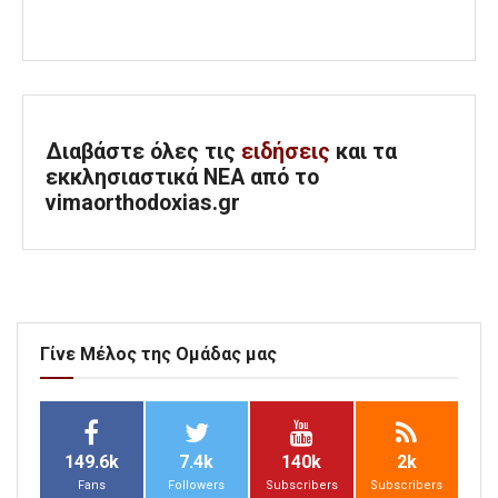
Διαβάστε όλες τις
ειδήσεις
και τα
εκκλησιαστικά ΝΕΑ από το
vimaorthodoxias.gr
Γίνε Μέλος της Ομάδας μας
149.6k
7.4k
140k
2k
Fans
Followers
Subscribers
Subscribers