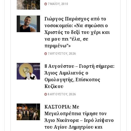
7 ΜΑΪ́ΟΥ, 2010
Γιώργος Παράσχος από το
νοσοκομείο: «Να σηκώσει ο
Χριστός το δεξί του χέρι και
να μου πει “έλα, σε
περιμένω”»
7 ΑΥΓΟΎΣΤΟΥ, 2026
8 Αυγούστου – Γιορτή σήμερα:
Άγιος Αιμιλιανός ο
Ομολογητής, Επίσκοπος
Κυζίκου
8 ΑΥΓΟΎΣΤΟΥ, 2026
ΚΑΣΤΟΡΙΑ: Με
Μεγαλοπρέπεια τίμησε τον
Άγιο Νικάνορα – Ιερό λείψανο
του Αγίου Δημητρίου και