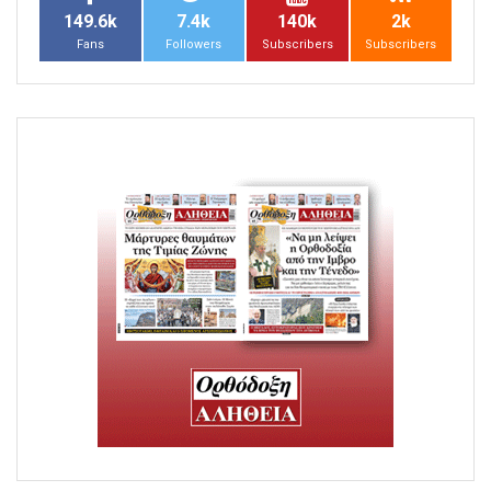
149.6k
7.4k
140k
2k
Fans
Followers
Subscribers
Subscribers