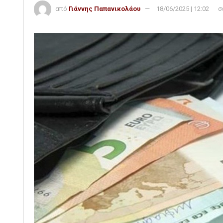
από
Γιάννης Παπανικολάου
18/06/2025 | 12:02
σ