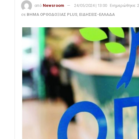
από
Newsroom
24/05/2024 | 13:00
Ενημερώθηκε:
σε
ΒΗΜΑ ΟΡΘΟΔΟΞΙΑΣ PLUS
,
ΕΙΔΗΣΕΙΣ-ΕΛΛΑΔΑ