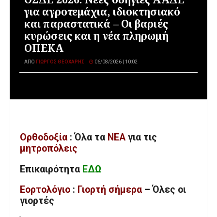
για αγροτεμάχια, ιδιοκτησιακό
και παραστατικά – Οι βαριές
κυρώσεις και η νέα πληρωμή
ΟΠΕΚΑ
ΑΠΌ
ΓΙΏΡΓΟΣ ΘΕΟΧΆΡΗΣ
06/08/2026 | 10:02
Ορθοδοξία
: Όλα
τα
ΝΕΑ
για τις
μητροπόλεις
Επικαιρότητα
ΕΔΩ
Εορτολόγιο
:
Γιορτή σήμερα
– Όλες οι
γιορτές