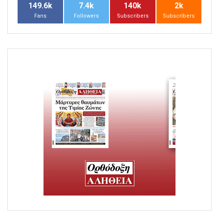
149.6k
7.4k
140k
2k
Fans
Followers
Subscribers
Subscribers