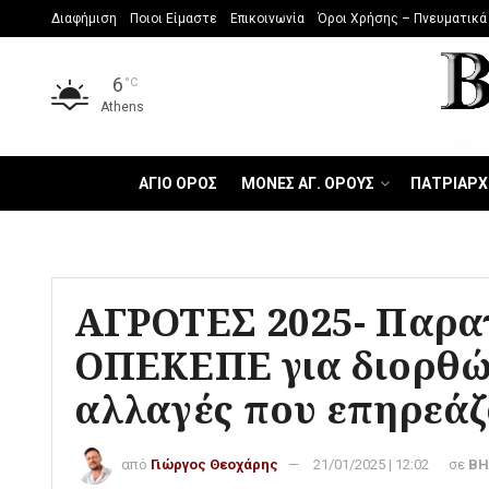
Διαφήμιση
Ποιοι Είμαστε
Επικοινωνία
Όροι Χρήσης – Πνευματικά
6
°C
Athens
ΑΓΙΟ ΟΡΟΣ
ΜΟΝΕΣ ΑΓ. ΟΡΟΥΣ
ΠΑΤΡΙΑΡΧ
ΑΓΡΟΤΕΣ 2025- Παρατ
ΟΠΕΚΕΠΕ για διορθώσ
αλλαγές που επηρεάζ
από
Γιώργος Θεοχάρης
21/01/2025 | 12:02
σε
ΒΗ