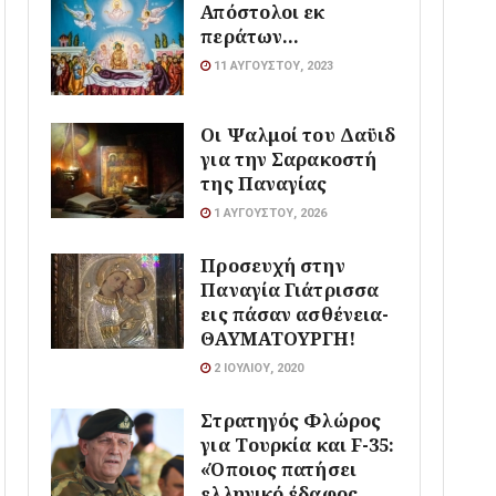
Απόστολοι εκ
περάτων…
11 ΑΥΓΟΎΣΤΟΥ, 2023
Οι Ψαλμοί του Δαϋιδ
για την Σαρακοστή
της Παναγίας
1 ΑΥΓΟΎΣΤΟΥ, 2026
Προσευχή στην
Παναγία Γιάτρισσα
εις πάσαν ασθένεια-
ΘΑΥΜΑΤΟΥΡΓΗ!
2 ΙΟΥΛΊΟΥ, 2020
Στρατηγός Φλώρος
για Τουρκία και F-35:
«Όποιος πατήσει
ελληνικό έδαφος,