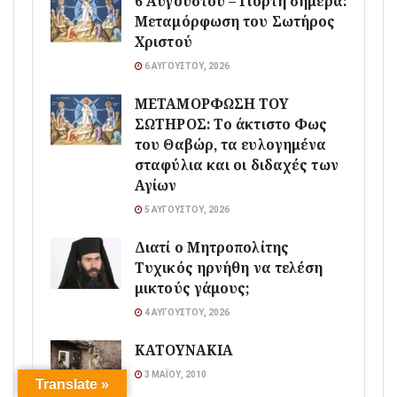
6 Αυγούστου – Γιορτή σήμερα:
Μεταμόρφωση του Σωτήρος
Χριστού
6 ΑΥΓΟΎΣΤΟΥ, 2026
ΜΕΤΑΜΟΡΦΩΣΗ ΤΟΥ
ΣΩΤΗΡΟΣ: Το άκτιστο Φως
του Θαβώρ, τα ευλογημένα
σταφύλια και οι διδαχές των
Αγίων
5 ΑΥΓΟΎΣΤΟΥ, 2026
Διατί ο Μητροπολίτης
Τυχικός ηρνήθη να τελέση
μικτούς γάμους;
4 ΑΥΓΟΎΣΤΟΥ, 2026
ΚΑΤΟΥΝΑΚΙΑ
3 ΜΑΪ́ΟΥ, 2010
Translate »