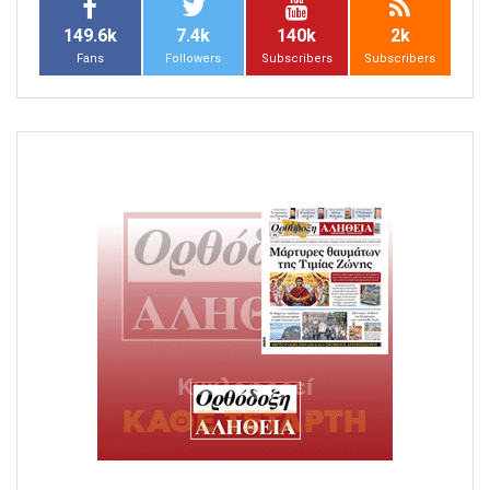
149.6k
7.4k
140k
2k
Fans
Followers
Subscribers
Subscribers