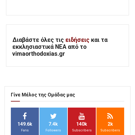
Διαβάστε όλες τις
ειδήσεις
και τα
εκκλησιαστικά ΝΕΑ από το
vimaorthodoxias.gr
Γίνε Μέλος της Ομάδας μας
149.6k
7.4k
140k
2k
Fans
Followers
Subscribers
Subscribers