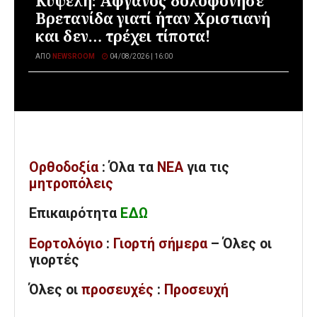
Κυψέλη: Αφγανός δολοφόνησε
Βρετανίδα γιατί ήταν Χριστιανή
και δεν… τρέχει τίποτα!
ΑΠΌ
NEWSROOM
04/08/2026 | 16:00
Ορθοδοξία
: Όλα
τα
ΝΕΑ
για τις
μητροπόλεις
Επικαιρότητα
ΕΔΩ
Εορτολόγιο
:
Γιορτή σήμερα
– Όλες οι
γιορτές
Όλες
οι
προσευχές
:
Προσευχή