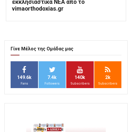
εκκλησιαστικά ΝΕΑ από το
vimaorthodoxias.gr
Γίνε Μέλος της Ομάδας μας
149.6k
7.4k
140k
2k
Fans
Followers
Subscribers
Subscribers