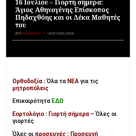
16 Ιουλίου – Γιορτή σήμερα:
Άγιος Αθηνογένης Επίσκοπος
Πηδαχθόης και οι Δέκα Μαθητές
του
ΑΠΌ
NEWSROOM
16/07/2026 | 00:05
Ορθοδοξία
: Όλα
τα
ΝΕΑ
για τις
μητροπόλεις
Επικαιρότητα
ΕΔΩ
Εορτολόγιο
:
Γιορτή σήμερα
– Όλες οι
γιορτές
Όλες
οι
προσευχές
:
Προσευχή