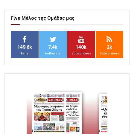
Γίνε Μέλος της Ομάδας μας
149.6k
7.4k
140k
2k
Fans
Followers
Subscribers
Subscribers