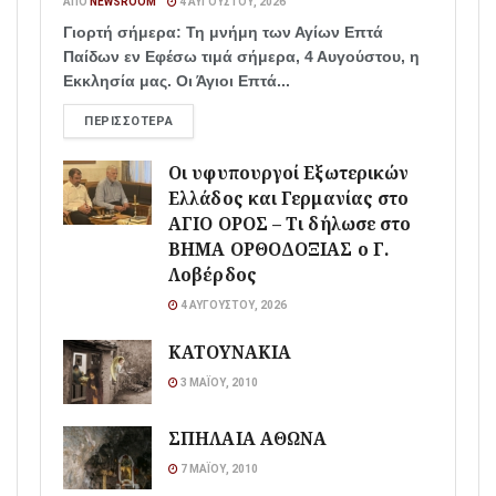
ΑΠΌ
NEWSROOM
4 ΑΥΓΟΎΣΤΟΥ, 2026
Γιορτή σήμερα: Τη μνήμη των Αγίων Επτά
Παίδων εν Εφέσω τιμά σήμερα, 4 Αυγούστου, η
Εκκλησία μας. Οι Άγιοι Επτά...
ΠΕΡΙΣΣΌΤΕΡΑ
Οι υφυπουργοί Εξωτερικών
Ελλάδος και Γερμανίας στο
ΑΓΙΟ ΟΡΟΣ – Τι δήλωσε στο
ΒΗΜΑ ΟΡΘΟΔΟΞΙΑΣ ο Γ.
Λοβέρδος
4 ΑΥΓΟΎΣΤΟΥ, 2026
ΚΑΤΟΥΝΑΚΙΑ
3 ΜΑΪ́ΟΥ, 2010
ΣΠΗΛΑΙΑ ΑΘΩΝΑ
7 ΜΑΪ́ΟΥ, 2010