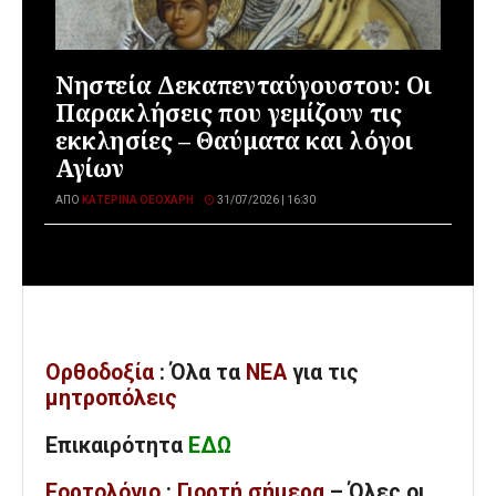
Νηστεία Δεκαπενταύγουστου: Οι
Παρακλήσεις που γεμίζουν τις
εκκλησίες – Θαύματα και λόγοι
Αγίων
ΑΠΌ
ΚΑΤΕΡΊΝΑ ΘΕΟΧΆΡΗ
31/07/2026 | 16:30
Ορθοδοξία
: Όλα
τα
ΝΕΑ
για τις
μητροπόλεις
Επικαιρότητα
ΕΔΩ
Εορτολόγιο
:
Γιορτή σήμερα
– Όλες οι