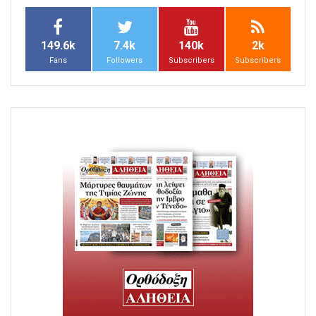
149.6k
7.4k
140k
2k
Fans
Followers
Subscribers
Subscribers