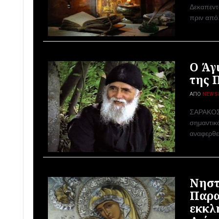
Δεκαπεντα
πριν από.
Ο Άγ
της 
ΑΠΌ
NEWS
ΣΑΡΑΚΟΣΤ
σημαντικ
αναφερθε
Νηστ
Παρα
εκκλ