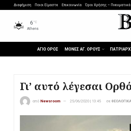
Διαφήμιση
Ποιοι Είμαστε
Επικοινωνία
Όροι Χρήσης – Πνευματικά
6
°C
Athens
ΑΓΙΟ ΟΡΟΣ
ΜΟΝΕΣ ΑΓ. ΟΡΟΥΣ
ΠΑΤΡΙΑΡΧ
Γι’ αυτό λέγεσαι Ορθ
από
Newsroom
25/06/2020 | 13:45
σε
θΕΟΛΟΓΙΚΑ