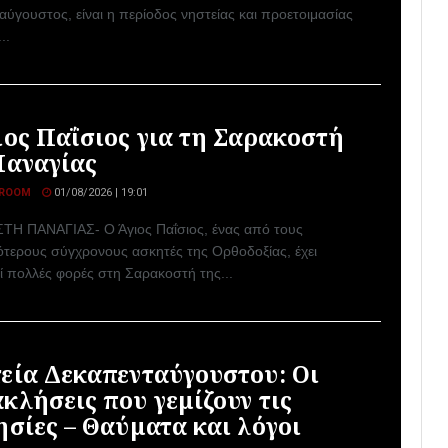
ύγουστος, είναι η περίοδος νηστείας και προετοιμασίας
..
ιος Παΐσιος για τη Σαρακοστή
Παναγίας
ROOM
01/08/2026 | 19:01
Η ΠΑΝΑΓΙΑΣ- Ο Άγιος Παΐσιος, ένας από τους
ότερους σύγχρονους ασκητές της Ορθοδοξίας, έχει
ί πολλές φορές στη Σαρακοστή της...
εία Δεκαπενταύγουστου: Οι
κλήσεις που γεμίζουν τις
ησίες – Θαύματα και λόγοι