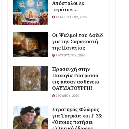
Απόστολοι εκ
περάτων…
11 ΑΥΓΟΎΣΤΟΥ, 2023
Οι Ψαλμοί του Δαϋιδ
για την Σαρακοστή
της Παναγίας
1 ΑΥΓΟΎΣΤΟΥ, 2026
Προσευχή στην
Παναγία Γιάτρισσα
εις πάσαν ασθένεια-
ΘΑΥΜΑΤΟΥΡΓΗ!
2 ΙΟΥΛΊΟΥ, 2020
Στρατηγός Φλώρος
για Τουρκία και F-35:
«Όποιος πατήσει
ελληνικό έδαφος,