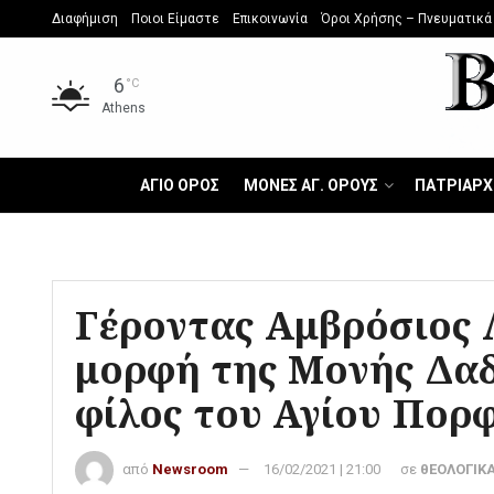
Διαφήμιση
Ποιοι Είμαστε
Επικοινωνία
Όροι Χρήσης – Πνευματικά
6
°C
Athens
ΑΓΙΟ ΟΡΟΣ
ΜΟΝΕΣ ΑΓ. ΟΡΟΥΣ
ΠΑΤΡΙΑΡΧ
Γέροντας Αμβρόσιος 
μορφή της Μονής Δαδ
φίλος του Αγίου Πορ
από
Newsroom
16/02/2021 | 21:00
σε
θΕΟΛΟΓΙΚΑ