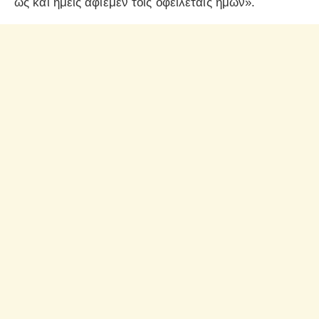
ως και ημείς αφίεμεν τοις οφειλέταις ημών».