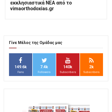
εκκλησιαστικά ΝΕΑ από το
vimaorthodoxias.gr
Γίνε Μέλος της Ομάδας μας
149.6k
7.4k
140k
2k
Fans
Followers
Subscribers
Subscribers