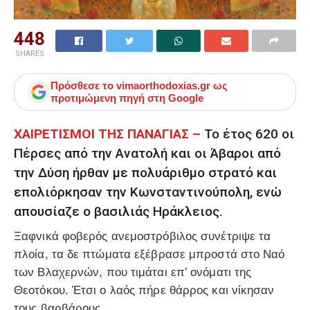
448
SHARES
Πρόσθεσε το
vimaorthodoxias.gr
ως
προτιμώμενη πηγή στη Google
ΧΑΙΡΕΤΙΣΜΟΙ ΤΗΣ ΠΑΝΑΓΙΑΣ –
Το έτος 620 οι
Πέρσες από την Ανατολή και οι Άβαροι από
την Δύση ήρθαν με πολυάριθμο στρατό και
επολιόρκησαν την Κωνσταντινούπολη, ενώ
απουσίαζε ο βασιλιάς Ηράκλειος.
Ξαφνικά φοβερός ανεμοστρόβιλος συνέτριψε τα
πλοία, τα δε πτώματα εξέβρασε μπροστά στο Ναό
των Βλαχερνών, που τιμάται επ’ ονόματι της
Θεοτόκου. Έτσι ο λαός πήρε θάρρος και νίκησαν
τους βαρβάρους.