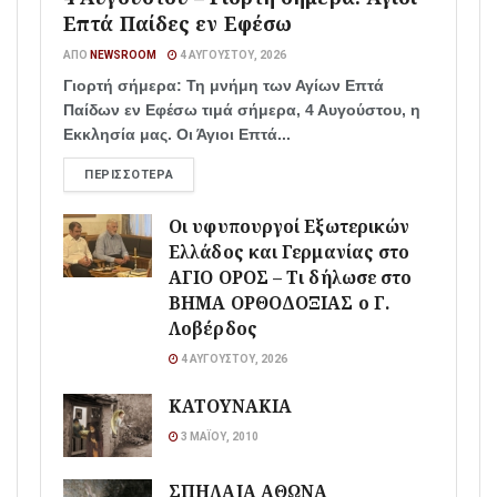
Επτά Παίδες εν Εφέσω
ΑΠΌ
NEWSROOM
4 ΑΥΓΟΎΣΤΟΥ, 2026
Γιορτή σήμερα: Τη μνήμη των Αγίων Επτά
Παίδων εν Εφέσω τιμά σήμερα, 4 Αυγούστου, η
Εκκλησία μας. Οι Άγιοι Επτά...
ΠΕΡΙΣΣΌΤΕΡΑ
Οι υφυπουργοί Εξωτερικών
Ελλάδος και Γερμανίας στο
ΑΓΙΟ ΟΡΟΣ – Τι δήλωσε στο
ΒΗΜΑ ΟΡΘΟΔΟΞΙΑΣ ο Γ.
Λοβέρδος
4 ΑΥΓΟΎΣΤΟΥ, 2026
ΚΑΤΟΥΝΑΚΙΑ
3 ΜΑΪ́ΟΥ, 2010
ΣΠΗΛΑΙΑ ΑΘΩΝΑ