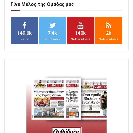
Γίνε Μέλος της Ομάδας μας
149.6k
7.4k
140k
2k
Fans
Followers
Subscribers
Subscribers