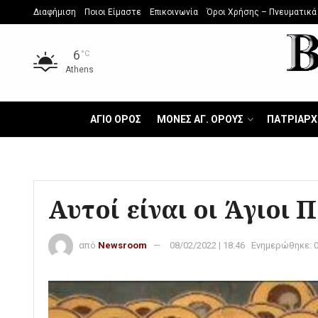
Διαφήμιση
Ποιοι Είμαστε
Επικοινωνία
Όροι Χρήσης – Πνευματικά
6
°C
Athens
ΑΓΙΟ ΟΡΟΣ
ΜΟΝΕΣ ΑΓ. ΟΡΟΥΣ
ΠΑΤΡΙΑΡΧ
Αυτοί είναι οι Άγιοι 
από
Newsroom
08/02/2022 | 18:46
Ενημερώθηκε: