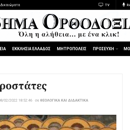
 Δικαιώματα
TV
R
ΕΙΑ
ΕΚΚΛΗΣΙΑ ΕΛΛΑΔΟΣ
ΜΗΤΡΟΠΟΛΕΙΣ
ΠΡΟΣΕΥΧΗ
ΜΟ
Προστάτες
08/02/2022 18:52:46
σε
θΕΟΛΟΓΙΚΑ ΚΑΙ ΔΙΔΑΚΤΙΚΑ