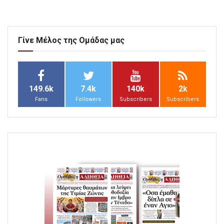
Γίνε Μέλος της Ομάδας μας
149.6k
7.4k
140k
2k
Fans
Followers
Subscribers
Subscribers