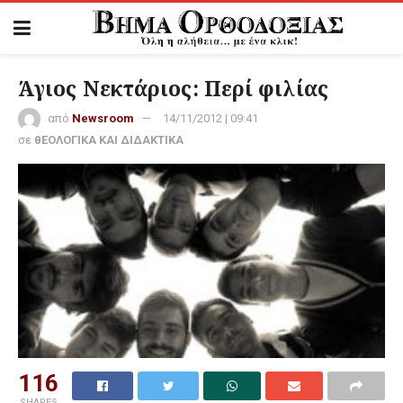
Άγιος Νεκτάριος: Περί φιλίας
από
Newsroom
14/11/2012 | 09:41
σε
θΕΟΛΟΓΙΚΑ ΚΑΙ ΔΙΔΑΚΤΙΚΑ
116
SHARES