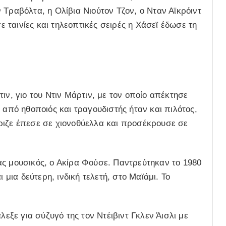
 Τραβόλτα, η Ολίβια Νιούτον Τζον, ο Νταν Αϊκρόιντ
σε ταινίες και τηλεοπτικές σειρές η Χάσεϊ έδωσε τη
ιν, γιο του Ντιν Μάρτιν, με τον οποίο απέκτησε
 από ηθοποιός και τραγουδιστής ήταν και πιλότος,
ριζε έπεσε σε χιονοθύελλα και προσέκρουσε σε
ας μουσικός, ο Ακίρα Φούσε. Παντρεύτηκαν το 1980
 μια δεύτερη, ινδική τελετή, στο Μαϊάμι. Το
λεξε για σύζυγό της τον Ντέιβιντ Γκλεν Άισλι με