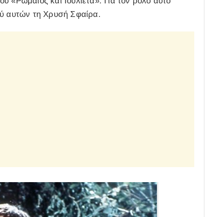
υ «Ρωμαίος και Ιουλιέτα». Για τον ρόλο αυτό
ξύ αυτών τη Χρυσή Σφαίρα.