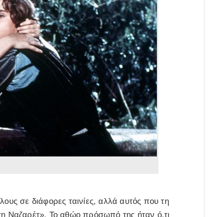
λους σε διάφορες ταινίες, αλλά αυτός που τη
τη Ναζαρέτ». Το αθώο πρόσωπό της ήταν ό,τι