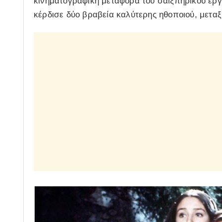
κινηματογραφική μεταφορά του σαιξπηρικού έργο
κέρδισε δύο βραβεία καλύτερης ηθοποιού, μετα