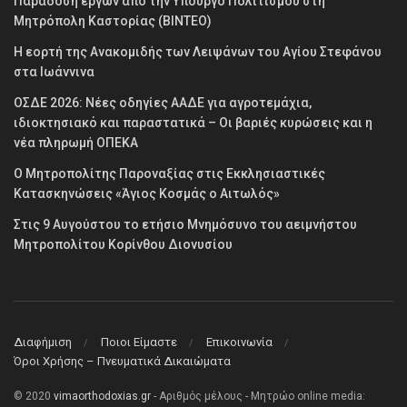
Παράδοση έργων από την Υπουργό Πολιτισμού στη
Μητρόπολη Καστορίας (ΒΙΝΤΕΟ)
Η εορτή της Ανακομιδής των Λειψάνων του Αγίου Στεφάνου
στα Ιωάννινα
ΟΣΔΕ 2026: Νέες οδηγίες ΑΑΔΕ για αγροτεμάχια,
ιδιοκτησιακό και παραστατικά – Οι βαριές κυρώσεις και η
νέα πληρωμή ΟΠΕΚΑ
Ο Μητροπολίτης Παροναξίας στις Εκκλησιαστικές
Κατασκηνώσεις «Άγιος Κοσμάς ο Αιτωλός»
Στις 9 Αυγούστου το ετήσιο Μνημόσυνο του αειμνήστου
Μητροπολίτου Κορίνθου Διονυσίου
Διαφήμιση
Ποιοι Είμαστε
Επικοινωνία
Όροι Χρήσης – Πνευματικά Δικαιώματα
© 2020
vimaorthodoxias.gr
- Αριθμός μέλους - Μητρώο online media: