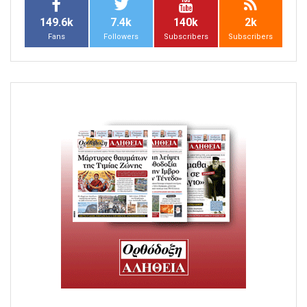
149.6k
7.4k
140k
2k
Fans
Followers
Subscribers
Subscribers