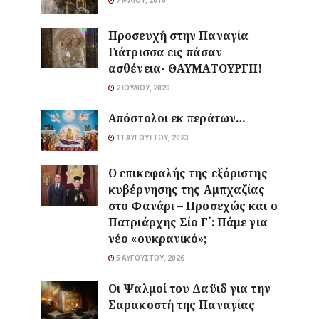
7 ΜΑΪ́ΟΥ, 2010
Προσευχή στην Παναγία
Γιάτρισσα εις πάσαν
ασθένεια- ΘΑΥΜΑΤΟΥΡΓΗ!
2 ΙΟΥΛΊΟΥ, 2020
Απόστολοι εκ περάτων…
11 ΑΥΓΟΎΣΤΟΥ, 2023
Ο επικεφαλής της εξόριστης
κυβέρνησης της Αμπχαζίας
στο Φανάρι – Προσεχώς και ο
Πατριάρχης Σίο Γ΄: Πάμε για
νέο «ουκρανικό»;
5 ΑΥΓΟΎΣΤΟΥ, 2026
Οι Ψαλμοί του Δαϋιδ για την
Σαρακοστή της Παναγίας